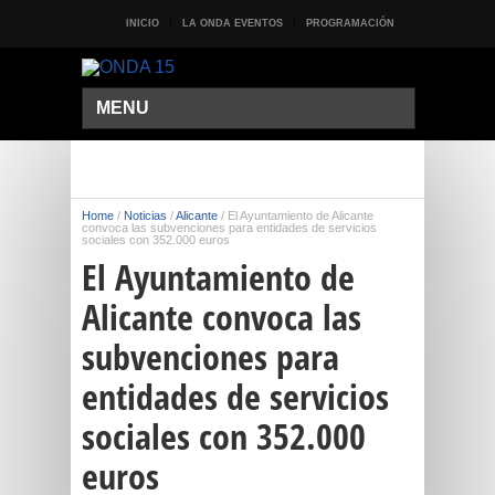
INICIO
LA ONDA EVENTOS
PROGRAMACIÓN
MENU
Home
/
Noticias
/
Alicante
/
El Ayuntamiento de Alicante
convoca las subvenciones para entidades de servicios
sociales con 352.000 euros
El Ayuntamiento de
Alicante convoca las
subvenciones para
entidades de servicios
sociales con 352.000
euros