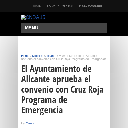
INICIO
LA ONDA EVENTOS
PROGRAMACIÓN
MENU
Home
/
Noticias
/
Alicante
/
El Ayuntamiento de Alicante
aprueba el convenio con Cruz Roja Programa de Emergencia
El Ayuntamiento de
Alicante aprueba el
convenio con Cruz Roja
Programa de
Emergencia
By
Marina