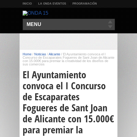
INICIO
LA ONDA EVENTOS
PROGRAMACIÓN
MENU
Home
/
Noticias
/
Alicante
/
El Ayuntamiento convoca el I
Concurso de Escaparates Fogueres de Sant Joan de Alicante
con 15.000€ para premiar la creatividad de los diseños de
sus comercios
El Ayuntamiento
convoca el I Concurso
de Escaparates
Fogueres de Sant Joan
de Alicante con 15.000€
para premiar la