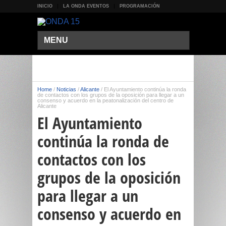
INICIO
LA ONDA EVENTOS
PROGRAMACIÓN
MENU
Home
/
Noticias
/
Alicante
/
El Ayuntamiento continúa la ronda
de contactos con los grupos de la oposición para llegar a un
consenso y acuerdo en la peatonalización del centro de
Alicante
El Ayuntamiento
continúa la ronda de
contactos con los
grupos de la oposición
para llegar a un
consenso y acuerdo en