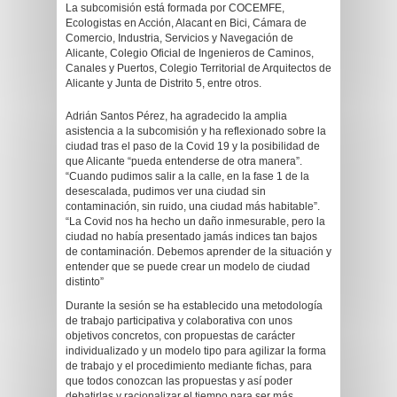
La subcomisión está formada por COCEMFE,
Ecologistas en Acción, Alacant en Bici, Cámara de
Comercio, Industria, Servicios y Navegación de
Alicante, Colegio Oficial de Ingenieros de Caminos,
Canales y Puertos, Colegio Territorial de Arquitectos de
Alicante y Junta de Distrito 5, entre otros.
Adrián Santos Pérez, ha agradecido la amplia
asistencia a la subcomisión y ha reflexionado sobre la
ciudad tras el paso de la Covid 19 y la posibilidad de
que Alicante “pueda entenderse de otra manera”.
“Cuando pudimos salir a la calle, en la fase 1 de la
desescalada, pudimos ver una ciudad sin
contaminación, sin ruido, una ciudad más habitable”.
“La Covid nos ha hecho un daño inmesurable, pero la
ciudad no había presentado jamás indices tan bajos
de contaminación. Debemos aprender de la situación y
entender que se puede crear un modelo de ciudad
distinto”
Durante la sesión se ha establecido una metodología
de trabajo participativa y colaborativa con unos
objetivos concretos, con propuestas de carácter
individualizado y un modelo tipo para agilizar la forma
de trabajo y el procedimiento mediante fichas, para
que todos conozcan las propuestas y así poder
debatirlas y racionalizar el tiempo para ser más