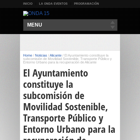
INICIO
LA ONDA EVENTOS
PROGRAMACIÓN
MENU
Home
/
Noticias
/
Alicante
/
El Ayuntamiento constituye la
subcomisión de Movilidad Sostenible, Transporte Público y
Entorno Urbano para la recuperación de Alicante
El Ayuntamiento
constituye la
subcomisión de
Movilidad Sostenible,
Transporte Público y
Entorno Urbano para la