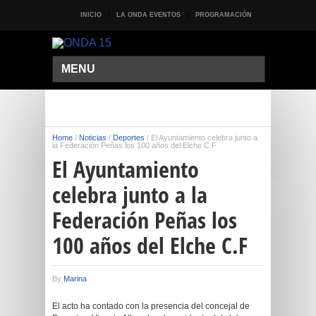
INICIO
LA ONDA EVENTOS
PROGRAMACIÓN
MENU
Home
/
Noticias
/
Deportes
/
El Ayuntamiento celebra junto a
la Federación Peñas los 100 años del Elche C.F
El Ayuntamiento
celebra junto a la
Federación Peñas los
100 años del Elche C.F
By
Marina
El acto ha contado con la presencia del concejal de