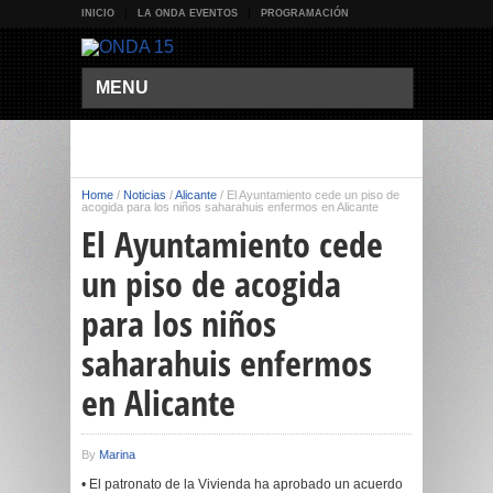
INICIO
LA ONDA EVENTOS
PROGRAMACIÓN
MENU
Home
/
Noticias
/
Alicante
/
El Ayuntamiento cede un piso de
acogida para los niños saharahuis enfermos en Alicante
El Ayuntamiento cede
un piso de acogida
para los niños
saharahuis enfermos
en Alicante
By
Marina
• El patronato de la Vivienda ha aprobado un acuerdo