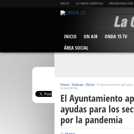
INICIO
LA ONDA EVENTOS
PROGRAMACIÓN
INICIO
ON AIR
ONDA 15 TV
ÁREA SOCIAL
Home
/
Noticias
/
Elche
/
El Ayuntamiento aprueba
la pandemia
El Ayuntamiento a
ayudas para los se
por la pandemia
By
Marina