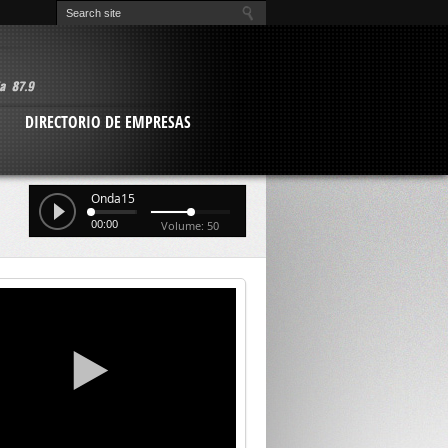
O
DIRECTORIO DE EMPRESAS
Onda15
00:00
Volume: 50