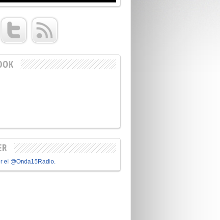
OOK
ER
or el @Onda15Radio.