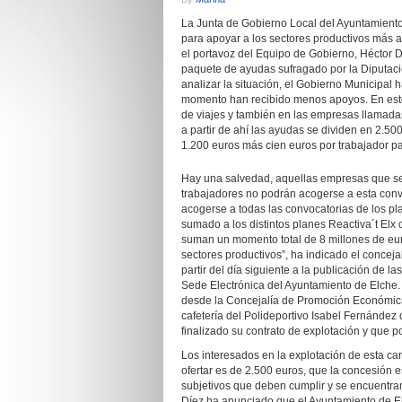
La Junta de Gobierno Local del Ayuntamien
para apoyar a los sectores productivos más a
el portavoz del Equipo de Gobierno, Héctor D
paquete de ayudas sufragado por la Diputaci
analizar la situación, el Gobierno Municipal 
momento han recibido menos apoyos. En este c
de viajes y también en las empresas llamadas
a partir de ahí las ayudas se dividen en 2.5
1.200 euros más cien euros por trabajador p
Hay una salvedad, aquellas empresas que sea
trabajadores no podrán acogerse a esta conv
acogerse a todas las convocatorias de los p
sumado a los distintos planes Reactiva´t Elx 
suman un momento total de 8 millones de euro
sectores productivos”, ha indicado el concejal
partir del día siguiente a la publicación de l
Sede Electrónica del Ayuntamiento de Elche.
desde la Concejalía de Promoción Económica
cafetería del Polideportivo Isabel Fernández d
finalizado su contrato de explotación y que 
Los interesados en la explotación de esta c
ofertar es de 2.500 euros, que la concesión e
subjetivos que deben cumplir y se encuentran
Díez ha anunciado que el Ayuntamiento de El