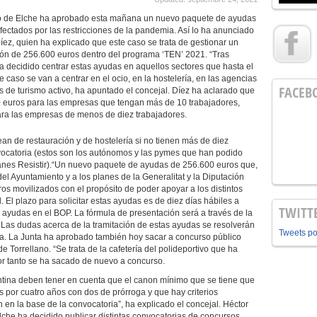
to de Elche ha aprobado esta mañana un nuevo paquete de ayudas
fectados por las restricciones de la pandemia. Así lo ha anunciado
íez, quien ha explicado que este caso se trata de gestionar un
ón de 256.600 euros dentro del programa ‘TEN’ 2021. “Tras
ha decidido centrar estas ayudas en aquellos sectores que hasta el
aso se van a centrar en el ocio, en la hostelería, en las agencias
FACEB
 de turismo activo, ha apuntado el concejal. Díez ha aclarado que
00 euros para las empresas que tengan más de 10 trabajadores,
ara las empresas de menos de diez trabajadores.
n de restauración y de hostelería si no tienen más de diez
ocatoria (estos son los autónomos y las pymes que han podido
lanes Resistir).“Un nuevo paquete de ayudas de 256.600 euros que,
del Ayuntamiento y a los planes de la Generalitat y la Diputación
s movilizados con el propósito de poder apoyar a los distintos
. El plazo para solicitar estas ayudas es de diez días hábiles a
TWITT
as ayudas en el BOP. La fórmula de presentación será a través de la
 Las dudas acerca de la tramitación de estas ayudas se resolverán
Tweets p
. La Junta ha aprobado también hoy sacar a concurso público
e Torrellano. “Se trata de la cafetería del polideportivo que ha
por tanto se ha sacado de nuevo a concurso.
antina deben tener en cuenta que el canon mínimo que se tiene que
s por cuatro años con dos de prórroga y que hay criterios
 en la base de la convocatoria”, ha explicado el concejal. Héctor
che ha decidido publicar distintas convocatorias de concursos