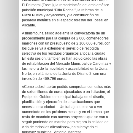
encuentran la convocatoria de renovación del Parque
El Palmeral (Fase I), la remodelación del emblemático
pabellón municipal “Pitiu Rochel”, la reforma de la
Plaza Nueva y adyacentes, y la construcción de
pasarela metálica en el espacio forestal del Tossal en
Alicante.
Asimismo, ha salido adelante la convocatoria de un
procedimiento para la compra de 2.000 contenedores
marrones con un presupuesto de 2.100.000 euros, con
los que se va a extender el servicio de recogida
selectiva de los residuos orgánicos a toda la ciudad.
En esta sesión, también se han adjudicado las obras
de rehabilitación del Mercado Municipal de Carolinas y
las mejora de la movilidad y accesibilidad en la Zona
Norte, en el ámbito de la Junta de Distrito 2, con una
inversión de 469.796 euros.
«Como todos habrán podido comprobar con estos más
de seis millones de euros ejecutados o en licitación, el
Equipo de Gobierno municipal trabaja en el diseño,
planificación y ejecución de las actuaciones que
necesita esta ciudad… Un trabajo que se va a ver
aumentado en los próximos meses y en el tiempo que
resta de mandato con nuevos proyectos que se van a
seguir poniendo en marcha para mejora la calidad de
vida de todos los alicantinos», ha subrayado el
portavoz municipal, Antonio Manresa.