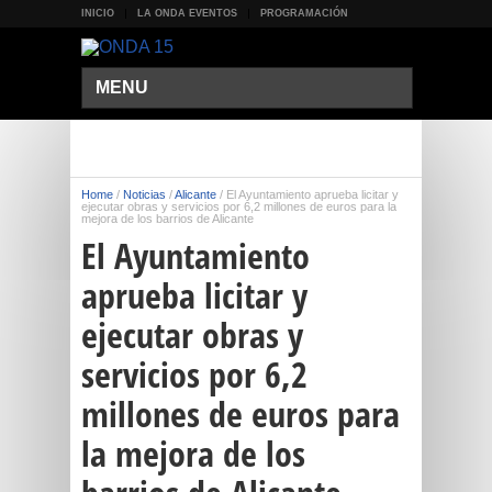
INICIO
LA ONDA EVENTOS
PROGRAMACIÓN
MENU
Home
/
Noticias
/
Alicante
/
El Ayuntamiento aprueba licitar y
ejecutar obras y servicios por 6,2 millones de euros para la
mejora de los barrios de Alicante
El Ayuntamiento
aprueba licitar y
ejecutar obras y
servicios por 6,2
millones de euros para
la mejora de los