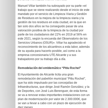
Manuel Villar también ha subrayado por su parte «el
trabajo que se viene realizando desde el inicio de este
mandato por el servicio de Limpieza Viaria y Gestión
de Residuos en la mejora de la limpieza viaria y la
gestión de los residuos en esta ciudad, en la que en
tan solo dos años se ha conseguido pasar de una
valoración positiva de la limpieza de la ciudad por
parte de los ciudadanos del 22% en 2019 al 56% en
este 2021, según la encuesta del Observatorio de los
Servicios Urbanos (OSUR)». Villar ha agradecido el
reconocimiento de los alicantinos a esta labor, además
de su ayuda para hacerlo posible, así como a la
empresa concesionaria UTE Alicante y a sus
trabajadores por su trabajo día a día.
Remodelación del emblemático “Pitiu Rochel”
El Ayuntamiento de Alicante licita una gran
remodelación del pabellón municipal “Pitiu Rochel”,
que ha sido impulsado por las concejalías de
Infraestructuras, que dirige José Ramón González, y la
de Deportes, con José Luis Berenguer, de esta forma
se va a renovar estas importantes instalaciones con un
plan de modernización por valor de 2.300.000€, que
se van a llevar a cabo con un plazo de ejecución de
diez meses.