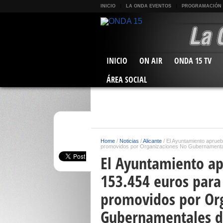
INICIO
LA ONDA EVENTOS
PROGRAMACIÓN
INICIO
ON AIR
ONDA 15 TV
ÁREA SOCIAL
Home
/
Noticias
/
Alicante
/
El Ayuntamiento aprueb
promovidos por Organizaciones No Gubernamentale
El Ayuntamiento ap
153.454 euros para
promovidos por Or
Gubernamentales de