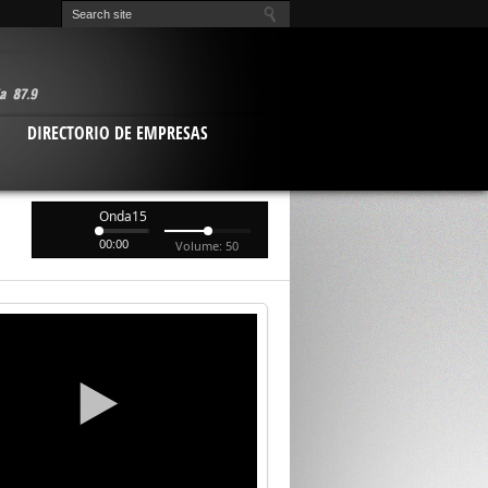
O
DIRECTORIO DE EMPRESAS
Onda15
00:00
Volume: 50