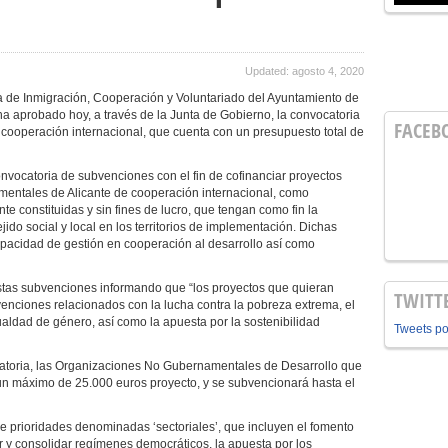
Updated: agosto 4, 2020
 de Inmigración, Cooperación y Voluntariado del Ayuntamiento de
, ha aprobado hoy, a través de la Junta de Gobierno, la convocatoria
FACEB
 cooperación internacional, que cuenta con un presupuesto total de
onvocatoria de subvenciones con el fin de cofinanciar proyectos
ntales de Alicante de cooperación internacional, como
e constituidas y sin fines de lucro, que tengan como fin la
ejido social y local en los territorios de implementación. Dichas
apacidad de gestión en cooperación al desarrollo así como
stas subvenciones informando que “los proyectos que quieran
TWITT
venciones relacionados con la lucha contra la pobreza extrema, el
aldad de género, así como la apuesta por la sostenibilidad
Tweets p
catoria, las Organizaciones No Gubernamentales de Desarrollo que
 un máximo de 25.000 euros proyecto, y se subvencionará hasta el
e prioridades denominadas ‘sectoriales’, que incluyen el fomento
r y consolidar regímenes democráticos, la apuesta por los