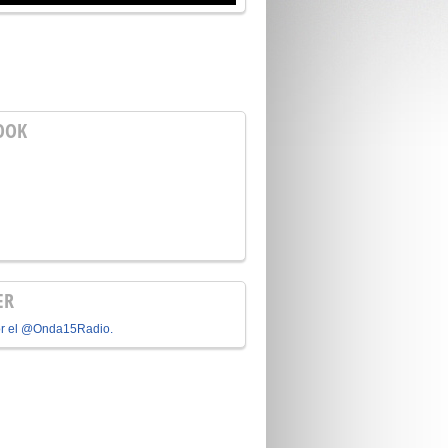
OOK
ER
or el @Onda15Radio.