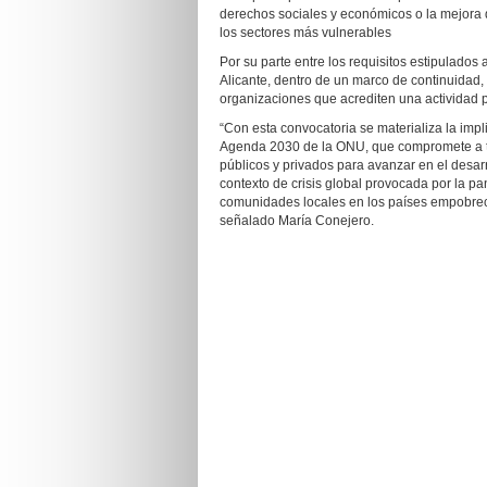
derechos sociales y económicos o la mejora d
los sectores más vulnerables
Por su parte entre los requisitos estipulados
Alicante, dentro de un marco de continuidad,
organizaciones que acrediten una actividad p
“Con esta convocatoria se materializa la impl
Agenda 2030 de la ONU, que compromete a to
públicos y privados para avanzar en el desarr
contexto de crisis global provocada por la 
comunidades locales en los países empobreci
señalado María Conejero.