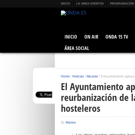
INICIO
LA ONDA EVENTOS
PROGRAMACIÓN
INICIO
ON AIR
ONDA 15 TV
ÁREA SOCIAL
Home
/
Noticias
/
Alicante
/
El Ayuntamiento aplaza 
El Ayuntamiento apl
reurbanización de 
hosteleros
By
Marina