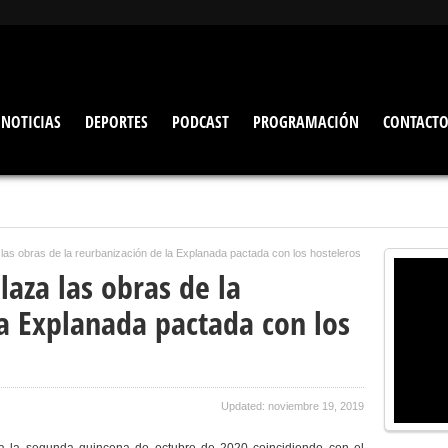
NOTICIAS
DEPORTES
PODCAST
PROGRAMACIÓN
CONTACT
las obras de la reurbanización de la Explanada pactada con los hosteleros
aza las obras de la
la Explanada pactada con los
Updated: noviembre 19, 2019