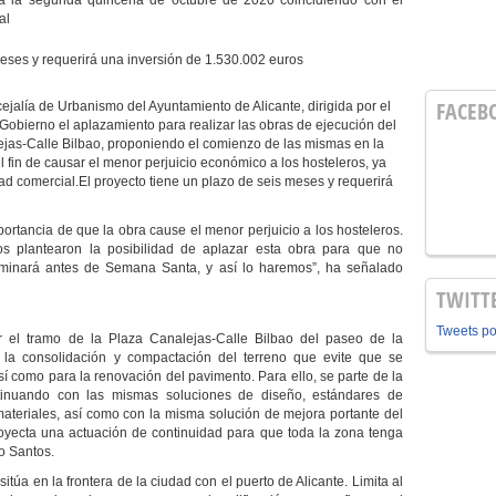
a la segunda quincena de octubre de 2020 coincidiendo con el
al
meses y requerirá una inversión de 1.530.002 euros
FACEB
ejalía de Urbanismo del Ayuntamiento de Alicante, dirigida por el
 Gobierno e
l aplazamiento
para realizar las obras de ejecución del
jas-Calle Bilbao, proponiendo el comienzo de las mismas en la
fin de causar el menor perjuicio económico a los hosteleros, ya
ad comercial.El proyecto tiene un plazo de seis meses y requerirá
ortancia de que la obra cause el menor perjuicio a los hosteleros.
nos plantearon la posibilidad de aplazar esta obra para que no
rminará antes de Semana Santa, y así lo haremos”, ha señalado
TWITT
Tweets p
r el tramo de la Plaza Canalejas-Calle Bilbao del paseo de la
la consolidación y compactación del terreno que evite que se
í como para la renovación del pavimento. Para ello, se parte de la
ontinuando con las mismas soluciones de diseño, estándares de
 materiales, así como con la misma solución de mejora portante del
oyecta una actuación de continuidad para que toda la zona tenga
o Santos.
itúa en la frontera de la ciudad con el puerto de Alicante. Limita al