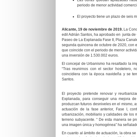
Las obras quedan aplazadas hast
periodo de menor actividad comerci
El proyecto tiene un plazo de seis 
Alicante,
19
de
noviem
bre
de 2019.
La Conc
edil Adrián Santos, ha aprobado en junta de
Paseo de La Explanada Fase II, Plaza Canale
segunda quincena de octubre de 2020, con el 
que coincide con el periodo de menor activid
una inversión de 1.530.002 euros.
El concejal de Urbanismo ha resaltado la imp
“Tras reunirnos con el sector hostelero, 
coincidiera con la época navideña y se te
Santos.
El proyecto pretende renovar y reurbaniza
Explanada, para conseguir una mejora de 
produzcan futuros desniveles en el mismo, as
actuación de la fase anterior, Fase I, c
urbanización, mobiliario y calidades de los
terreno subyacente. “ De esta manera se pr
una imagen única y homogénea” ha señalad
En cuanto al ámbito de actuación, la obra se s