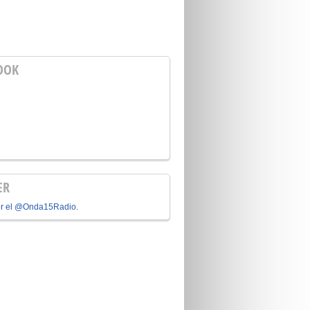
OOK
ER
or el @Onda15Radio.