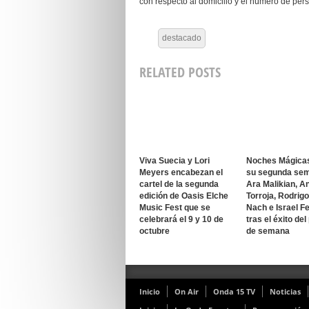
con respecto al domicilio y el número de pe
destacado
RELATED POSTS
Viva Suecia y Lori
Noches Mágica
Meyers encabezan el
su segunda se
cartel de la segunda
Ara Malikian, A
edición de Oasis Elche
Torroja, Rodrig
Music Fest que se
Nach e Israel F
celebrará el 9 y 10 de
tras el éxito del
octubre
de semana
Inicio
On Air
Onda 15 TV
Noticias