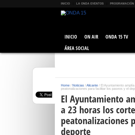
INICIO
LA ONDA EVENTOS
PROGRAMACIÓN
INICIO
ON AIR
ONDA 15 TV
ÁREA SOCIAL
Home
/
Noticias
/
Alicante
/
El Ayuntamiento amplía
peatonalizaciones para facilitar los paseos y el de
El Ayuntamiento am
a 23 horas los cort
peatonalizaciones pa
deporte