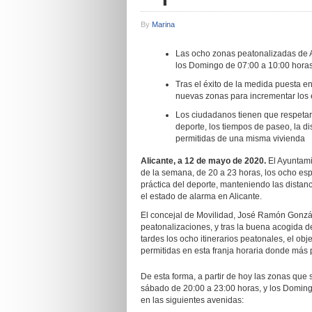
By
Marina
Las ocho zonas peatonalizadas de Al
los Domingo de 07:00 a 10:00 horas
Tras el éxito de la medida puesta e
nuevas zonas para incrementar los e
Los ciudadanos tienen que respetar e
deporte, los tiempos de paseo, la d
permitidas de una misma vivienda
Alicante, a 12 de mayo de 2020.
El Ayuntami
de la semana, de 20 a 23 horas, los ocho espa
práctica del deporte, manteniendo las distan
el estado de alarma en Alicante.
El concejal de Movilidad, José Ramón Gonzá
peatonalizaciones, y tras la buena acogida de
tardes los ocho itinerarios peatonales, el obj
permitidas en esta franja horaria donde más 
De esta forma, a partir de hoy las zonas que s
sábado de 20:00 a 23:00 horas, y los Doming
en las siguientes avenidas: