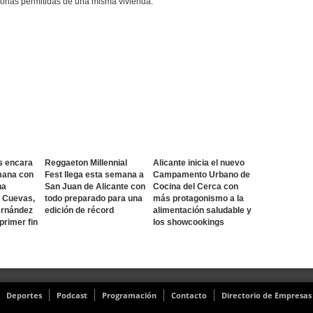
rsonas permitidas de una misma vivienda.
s encara
Reggaeton Millennial
Alicante inicia el nuevo
mana con
Fest llega esta semana a
Campamento Urbano de
na
San Juan de Alicante con
Cocina del Cerca con
o Cuevas,
todo preparado para una
más protagonismo a la
ernández
edición de récord
alimentación saludable y
 primer fin
los showcookings
Deportes
Podcast
Programación
Contacto
Directorio de Empresas