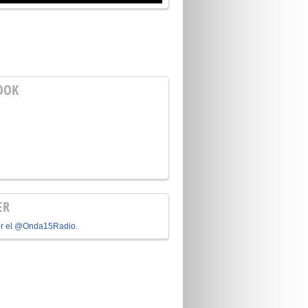
OOK
ER
or el @Onda15Radio.