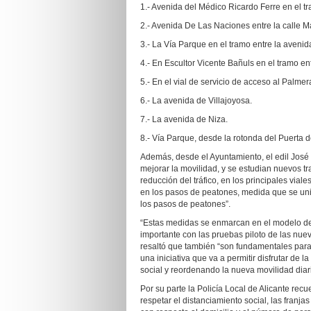
1.- Avenida del Médico Ricardo Ferre en el t
2.- Avenida De Las Naciones entre la calle M
3.- La Vía Parque en el tramo entre la aveni
4.- En Escultor Vicente Bañuls en el tramo 
5.- En el vial de servicio de acceso al Palmera
6.- La avenida de Villajoyosa.
7.- La avenida de Niza.
8.- Vía Parque, desde la rotonda del Puerta d
Además, desde el Ayuntamiento, el edil Jos
mejorar la movilidad, y se estudian nuevos t
reducción del tráfico, en los principales vial
en los pasos de peatones, medida que se unir
los pasos de peatones”.
“Estas medidas se enmarcan en el modelo de 
importante con las pruebas piloto de las nue
resaltó que también “son fundamentales para la
una iniciativa que va a permitir disfrutar de
social y reordenando la nueva movilidad diari
Por su parte la Policía Local de Alicante re
respetar el distanciamiento social, las franja