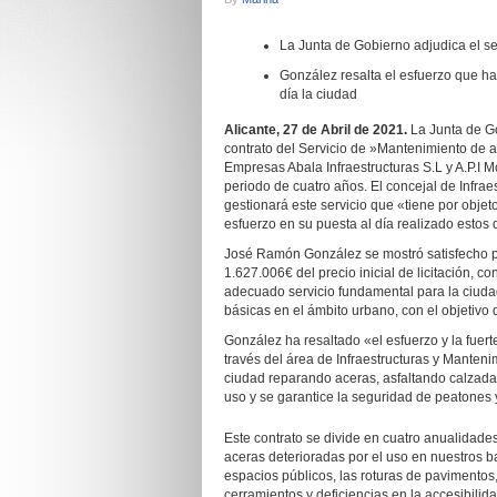
La Junta de Gobierno adjudica el ser
González resalta el esfuerzo que ha
día la ciudad
Alicante,
27
de
Abril
de 202
1
.
La Junta de G
contrato del Servicio de »Mantenimiento de a
Empresas Abala Infraestructuras S.L y A.P.I 
periodo de cuatro años. El concejal de Infra
gestionará este servicio que «tiene por obje
esfuerzo en su puesta al día realizado estos 
José Ramón González se mostró satisfecho po
1.627.006€ del precio inicial de licitación, c
adecuado servicio fundamental para la ciudad 
básicas en el ámbito urbano, con el objetivo
González ha resaltado «el esfuerzo y la fuer
través del área de Infraestructuras y Manteni
ciudad reparando aceras, asfaltando calzada
uso y se garantice la seguridad de peatones 
Este contrato se divide en cuatro anualidades
aceras deterioradas por el uso en nuestros b
espacios públicos, las roturas de pavimentos,
cerramientos y deficiencias en la accesibili