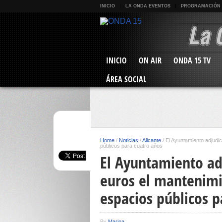
INICIO
LA ONDA EVENTOS
PROGRAMACIÓN
INICIO
ON AIR
ONDA 15 TV
ÁREA SOCIAL
Home
/
Noticias
/
Alicante
/
El Ayuntamiento adjudic
públicos para cuatro años
El Ayuntamiento ad
euros el mantenimi
espacios públicos p
By
Marina