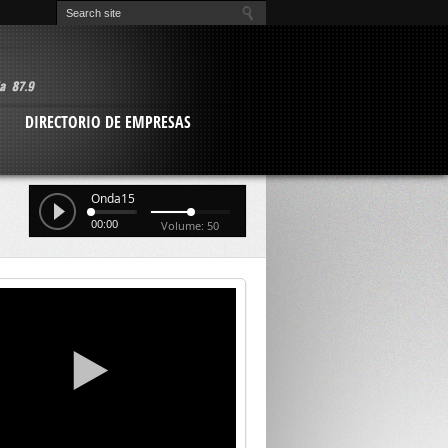
O
DIRECTORIO DE EMPRESAS
Onda15
00:00
Volume: 50