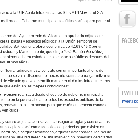
vicio a la UTE Abala Infraestructuras S.L y A.P.I Movilidad S.A.
 realizado el Gobierno municipal estos últimos años para poner al
obierno del Ayuntamiento de Alicante ha aprobado adjudicar el
FACEB
ceras, plazas y espacios públicos” a la Unión Temporal de
Movilidad S.A, con una oferta económica de 4.163.049 € por un
estructuras y Mantenimiento, que dirige José Ramón González,
to mantener el buen estado de esto espacios públicos después del
dos últimos años».
r “lograr adjudicar este contrato con un importante ahorro de
on el que se va a disponer del necesario contrato para garantizar un
de Alicante que va a permitir mantener al día las infraestructuras
 de que estén en las mejores condiciones”.
TWITT
te inversión realizada desde el equipo de gobierno municipal a
miento en la puesta al día de todos los espacios públicos de la
Tweets p
s, renovando la iluminación para que estén en perfecto estado de
y vehículos».
, y con su adjudicación se va a conseguir arreglar y conservar las
arrios y plazas, así como todos los desperfectos que existen en
 bordillos, alcorques levantados, arquetas deterioradas, roturas de
dad urbana, que requieren de una intervención inmediata detectadas