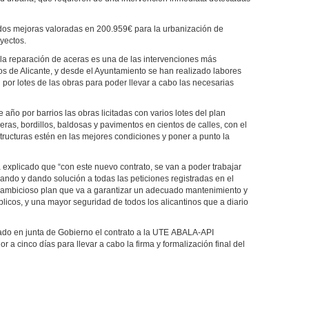
os mejoras valoradas en 200.959€ para la urbanización de
yectos.
 “la reparación de aceras es una de las intervenciones más
tos de Alicante, y desde el Ayuntamiento se han realizado labores
 por lotes de las obras para poder llevar a cabo las necesarias
 año por barrios las obras licitadas con varios lotes del plan
ras, bordillos, baldosas y pavimentos en cientos de calles, con el
structuras estén en las mejores condiciones y poner a punto la
a explicado que “con este nuevo contrato, se van a poder trabajar
rando y dando solución a todas las peticiones registradas en el
un ambicioso plan que va a garantizar un adecuado mantenimiento y
licos, y una mayor seguridad de todos los alicantinos que a diario
cado en junta de Gobierno el contrato a la UTE ABALA-API
or a cinco días para llevar a cabo la firma y formalización final del