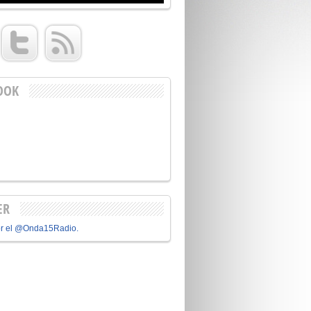
OOK
ER
or el @Onda15Radio.