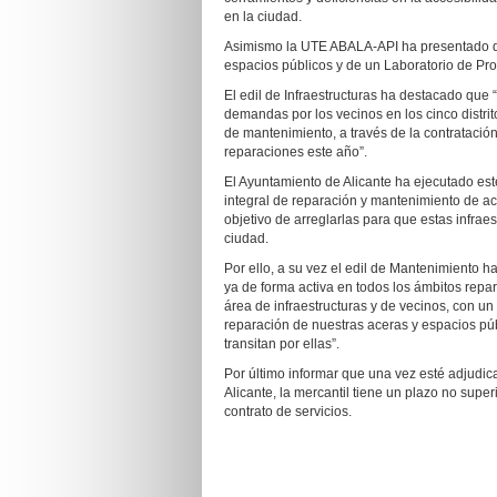
en la ciudad.
Asimismo la UTE ABALA-API ha presentado d
espacios públicos y de un Laboratorio de Pro
El edil de Infraestructuras ha destacado que
demandas por los vecinos en los cinco distri
de mantenimiento, a través de la contratación
reparaciones este año”.
El Ayuntamiento de Alicante ha ejecutado este
integral de reparación y mantenimiento de ace
objetivo de arreglarlas para que estas infrae
ciudad.
Por ello, a su vez el edil de Mantenimiento h
ya de forma activa en todos los ámbitos repa
área de infraestructuras y de vecinos, con 
reparación de nuestras aceras y espacios púb
transitan por ellas”.
Por último informar que una vez esté adjudi
Alicante, la mercantil tiene un plazo no superi
contrato de servicios.