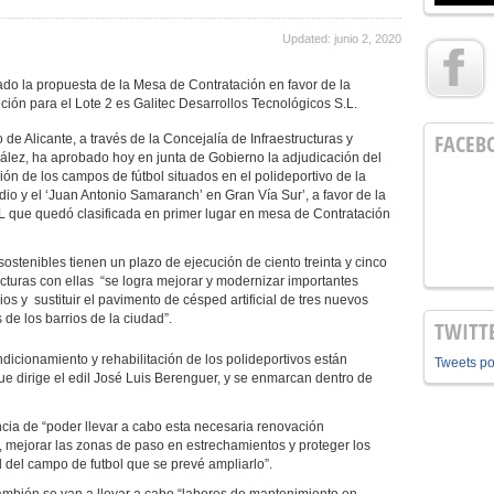
Updated: junio 2, 2020
la propuesta de la Mesa de Contratación en favor de la
ción para el Lote 2 es Galitec Desarrollos Tecnológicos S.L.
FACEB
 de Alicante, a través de la Concejalía de Infraestructuras y
lez, ha aprobado hoy en junta de Gobierno la adjudicación del
ón de los campos de fútbol situados en el polideportivo de la
io y el ‘Juan Antonio Samaranch’ en Gran Vía Sur’, a favor de la
L que quedó clasificada en primer lugar en mesa de Contratación
ostenibles tienen un plazo de ejecución de ciento treinta y cinco
ucturas con ellas “se logra mejorar y modernizar importantes
s y sustituir el pavimento de césped artificial de tres nuevos
de los barrios de la ciudad”.
TWITT
dicionamiento y rehabilitación de los polideportivos están
Tweets p
ue dirige el edil José Luis Berenguer, y se enmarcan dentro de
cia de “poder llevar a cabo esta necesaria renovación
o, mejorar las zonas de paso en estrechamientos y proteger los
 del campo de futbol que se prevé ampliarlo”.