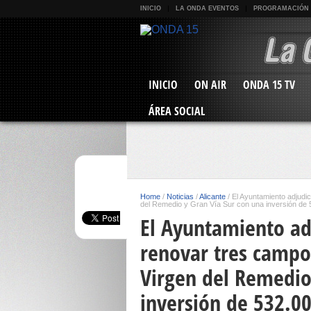
INICIO
LA ONDA EVENTOS
PROGRAMACIÓN
INICIO
ON AIR
ONDA 15 TV
ÁREA SOCIAL
Home
/
Noticias
/
Alicante
/
El Ayuntamiento adjudic
del Remedio y Gran Vía Sur con una inversión de
El Ayuntamiento ad
renovar tres campos
Virgen del Remedio
inversión de 532.0