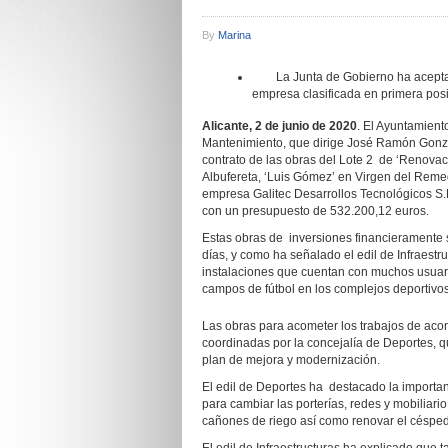
By
Marina
La Junta de Gobierno ha aceptado 
empresa clasificada en primera posi
Alicante, 2 de junio de 2020
. El Ayuntamiento
Mantenimiento, que dirige José Ramón Gonzá
contrato de las obras del Lote 2 de ‘Renovaci
Albufereta, ‘Luis Gómez’ en Virgen del Remed
empresa Galitec Desarrollos Tecnológicos S.
con un presupuesto de 532.200,12 euros.
Estas obras de inversiones financieramente s
días, y como ha señalado el edil de Infraestr
instalaciones que cuentan con muchos usuario
campos de fútbol en los complejos deportivos 
Las obras para acometer los trabajos de acon
coordinadas por la concejalía de Deportes, q
plan de mejora y modernización.
El edil de Deportes ha destacado la importan
para cambiar las porterías, redes y mobiliari
cañones de riego así como renovar el césped