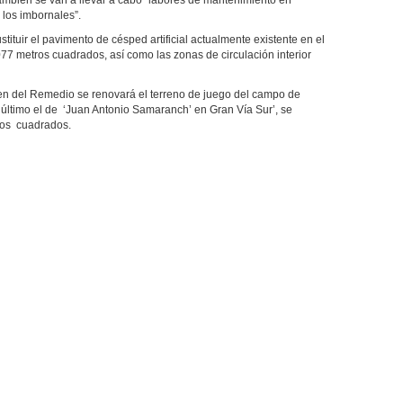
 también se van a llevar a cabo “labores de mantenimiento en
 los imbornales”.
stituir el pavimento de césped artificial actualmente existente en el
077 metros cuadrados, así como las zonas de circulación interior
gen del Remedio se renovará el terreno de juego del campo de
 último el de ‘Juan Antonio Samaranch’ en Gran Vía Sur’, se
ros cuadrados.