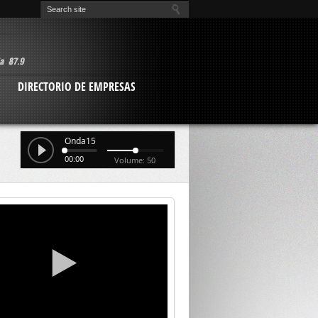
O
DIRECTORIO DE EMPRESAS
Onda15
00:00
Volume: 50