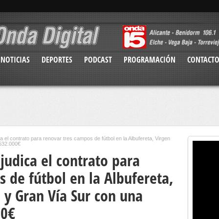
NOTICIAS
DEPORTES
PODCAST
PROGRAMACIÓN
CONTACT
a el contrato para renovar tres campos de fútbol en la Albufereta, Virgen
 532.000€
judica el contrato para
 de fútbol en la Albufereta,
 y Gran Vía Sur con una
00€