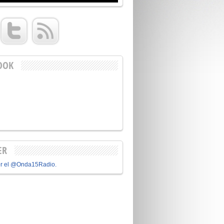
OOK
ER
or el @Onda15Radio.