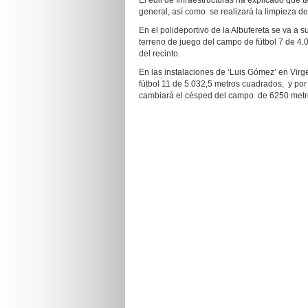
El edil de Infraestructuras ha explicado que
general, así como se realizará la limpieza de
En el polideportivo de la Albufereta se va a su
terreno de juego del campo de fútbol 7 de 4.
del recinto.
En las instalaciones de ‘Luis Gómez’ en Vir
fútbol 11 de 5.032,5 metros cuadrados, y por
cambiará el césped del campo de 6250 met