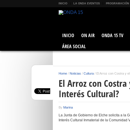
INICIO
LA ONDA EVENTOS
PROGRAMACIÓN
INICIO
ON AIR
ONDA 15 TV
ÁREA SOCIAL
Home
/
Noticias
/
Cultura
/
El Arroz con Costra y e
El Arroz con Costra
Interés Cultural?
By
Marina
La Junta de Gobierno de Elche solicita a la G
Interés Cultural Inmaterial de la Comunidad 