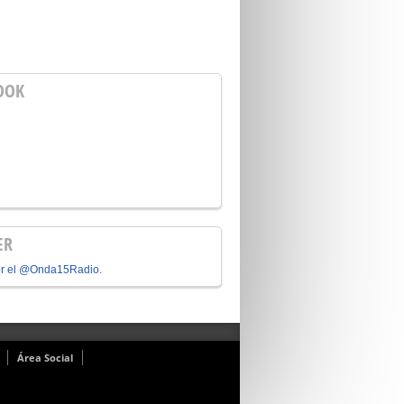
OOK
ER
or el @Onda15Radio.
Área Social