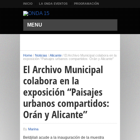
INICIO
LA ONDA EVENTOS
PROGRAMACIÓN
MENU
Home
/
Noticias
/
Alicante
/
El Archivo Municipal colabora en la
exposición “Paisajes urbanos compartidos: Orán y Alicante”
El Archivo Municipal
colabora en la
exposición “Paisajes
urbanos compartidos:
Orán y Alicante”
By
Marina
Beldjilali acude a la inauguración de la muestra