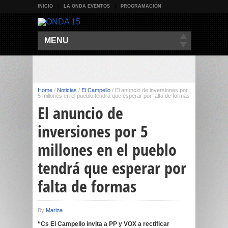
INICIO
LA ONDA EVENTOS
PROGRAMACIÓN
MENU
Home
/
Noticias
/
El Campello
/
El anuncio de inversiones por
5 millones en el pueblo tendrá que esperar por falta de formas
El anuncio de
inversiones por 5
millones en el pueblo
tendrá que esperar por
falta de formas
By
Marina
“Cs El Campello invita a PP y VOX a rectificar