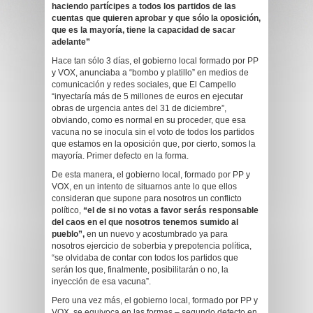
haciendo partícipes a todos los partidos de las
cuentas que quieren aprobar y que sólo la oposición,
que es la mayoría, tiene la capacidad de sacar
adelante”
Hace tan sólo 3 días, el gobierno local formado por PP
y VOX, anunciaba a “bombo y platillo” en medios de
comunicación y redes sociales, que El Campello
“inyectaría más de 5 millones de euros en ejecutar
obras de urgencia antes del 31 de diciembre”,
obviando, como es normal en su proceder, que esa
vacuna no se inocula sin el voto de todos los partidos
que estamos en la oposición que, por cierto, somos la
mayoría. Primer defecto en la forma.
De esta manera, el gobierno local, formado por PP y
VOX, en un intento de situarnos ante lo que ellos
consideran que supone para nosotros un conflicto
político,
“el de si no votas a favor serás responsable
del caos en el que nosotros tenemos sumido al
pueblo”,
en un nuevo y acostumbrado ya para
nosotros ejercicio de soberbia y prepotencia política,
“se olvidaba de contar con todos los partidos que
serán los que, finalmente, posibilitarán o no, la
inyección de esa vacuna”.
Pero una vez más, el gobierno local, formado por PP y
VOX, se equivoca en las formas – segundo defecto en