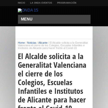
INICIO
LA ONDA EVENTOS
PROGRAMACIÓN
MENU
Home
/
Noticias
/
Alicante
/
El Alcalde solicita a la Generalitat
Valenciana el cierre de los Colegios, Escuelas Infantiles e
Institutos de Alicante para hacer frente al Covid-19
El Alcalde solicita a la
Generalitat Valenciana
el cierre de los
Colegios, Escuelas
Infantiles e Institutos
de Alicante para hacer