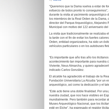
“Queremos que la Dama vuelva a estar de fo
esfuerzo de todos pronto lo conseguiremos”, 
durante la visita al yacimiento arqueológico
los miembros de la Real Orden de la Dama, co
director del Parque Arqueológico, Alejandro
Municipal con motivo del 122 aniversario del 
La visita que tradicionalmente se realizaba 
la tarde con el fin de evitar los fuertes calo
Orden, entidad organizadora, ha sido un éxi
vehículos particulares o en los autobuses flet
“Es importante que año tras año los ilicitan
acontecimiento tan importante para nuestra
Viviente, Neus Almarcha, y quiero agradece
indicado Carlos González.
El alcalde ha agradecido el trabajo de la Rea
Fundación Universitaria La Alcudia “por un e
arqueológico, así como la dedicación y el ta
“Este acto tiene una doble finalidad. Por una
nuestra ciudad, que nos hace visibles en Es
mundialmente. Pero también para recordar al
Museo Arqueológico Nacional, que los ilicit
esté en Elche”, ha expresado el regidor ilicit