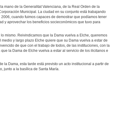
la mano de la Generalitat Valenciana, de la Real Orden de la
Corporación Municipal. La ciudad en su conjunto está trabajando
en 2006, cuando fuimos capaces de demostrar que podíamos tener
dad y aprovechar los beneficios socieconómicos que tuvo para
 lo mismo. Reivindicamos que la Dama vuelva a Elche, queremos
l medio y largo plazo Elche quiere que su Dama vuelva a estar de
encido de que con el trabajo de todos, de las instituciones, con la
ue la Dama de Elche vuelva a estar al servicio de los ilicitanos e
 la Dama, esta tarde está previsto un acto institucional a partir de
, junto a la basílica de Santa María.