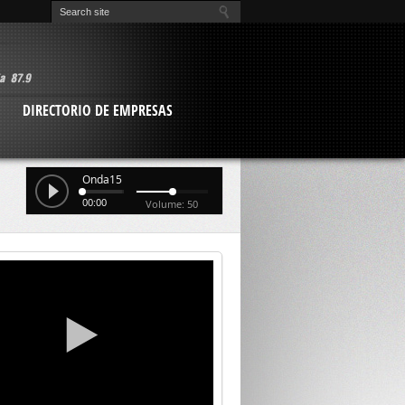
O
DIRECTORIO DE EMPRESAS
Onda15
00:00
Volume: 50