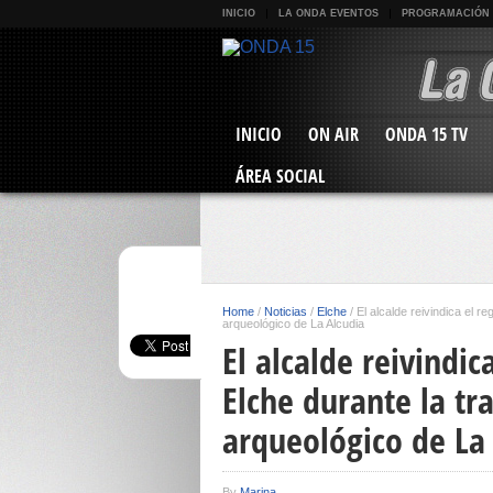
INICIO
LA ONDA EVENTOS
PROGRAMACIÓN
INICIO
ON AIR
ONDA 15 TV
ÁREA SOCIAL
Home
/
Noticias
/
Elche
/
El alcalde reivindica el r
arqueológico de La Alcudia
El alcalde reivindi
Elche durante la tra
arqueológico de La
By
Marina