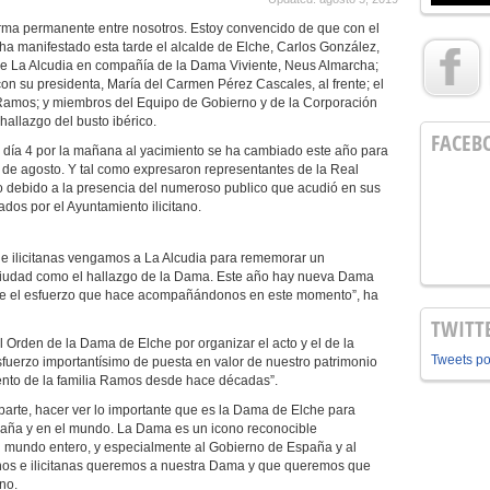
rma permanente entre nosotros. Estoy convencido de que con el
ha manifestado esta tarde el alcalde de Elche, Carlos González,
 de La Alcudia en compañía de la Dama Viviente, Neus Almarcha;
n su presidenta, María del Carmen Pérez Cascales, al frente; el
 Ramos; y miembros del Equipo de Gobierno y de la Corporación
hallazgo del busto ibérico.
FACEB
el día 4 por la mañana al yacimiento se ha cambiado este año para
res de agosto. Y tal como expresaron representantes de la Real
to debido a la presencia del numeroso publico que acudió en sus
ados por el Ayuntamiento ilicitano.
os e ilicitanas vengamos a La Alcudia para rememorar un
 ciudad como el hallazgo de la Dama. Este año hay nueva Dama
rle el esfuerzo que hace acompañándonos en este momento”, ha
TWITT
l Orden de la Dama de Elche por organizar el acto y el de la
Tweets p
sfuerzo importantísimo de puesta en valor de nuestro patrimonio
lento de la familia Ramos desde hace décadas”.
 parte, hacer ver lo importante que es la Dama de Elche para
paña y en el mundo. La Dama es un icono reconocible
 mundo entero, y especialmente al Gobierno de España y al
anos e ilicitanas queremos a nuestra Dama y que queremos que
ano.