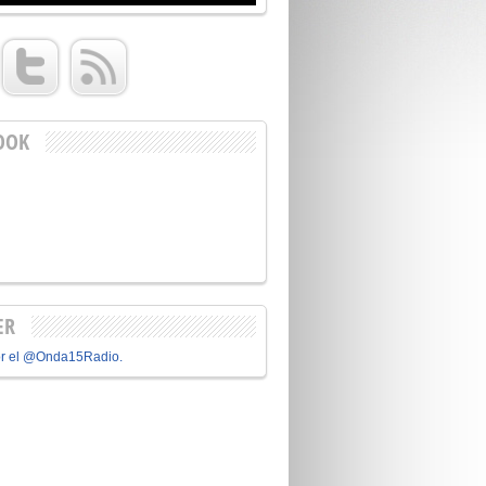
OOK
ER
or el @Onda15Radio.