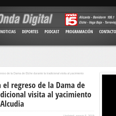
NOTICIAS
DEPORTES
PODCAST
PROGRAMACIÓN
CONTACT
egreso de la Dama de Elche durante la tradicional visita al yacimiento
ca el regreso de la Dama de
dicional visita al yacimiento
 Alcudia
Updated: agosto 5, 2019