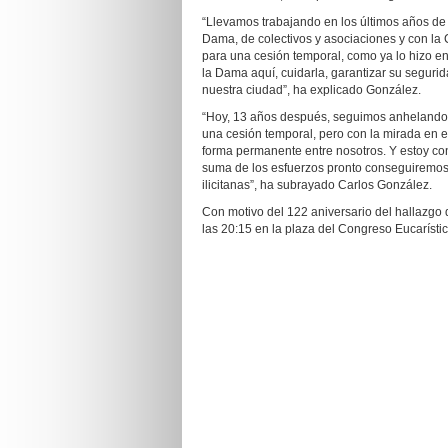
“Llevamos trabajando en los últimos años de 
Dama, de colectivos y asociaciones y con la 
para una cesión temporal, como ya lo hizo 
la Dama aquí, cuidarla, garantizar su seguri
nuestra ciudad”, ha explicado González.
“Hoy, 13 años después, seguimos anhelando
una cesión temporal, pero con la mirada en e
forma permanente entre nosotros. Y estoy conv
suma de los esfuerzos pronto conseguiremos q
ilicitanas”, ha subrayado Carlos González.
Con motivo del 122 aniversario del hallazgo de
las 20:15 en la plaza del Congreso Eucarístico