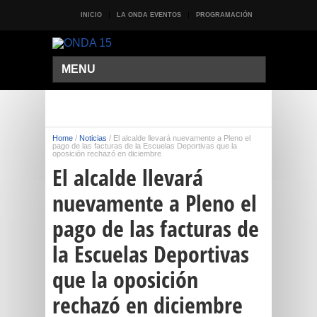
INICIO
LA ONDA EVENTOS
PROGRAMACIÓN
MENU
Home
/
Noticias
/
El alcalde llevará nuevamente a Pleno el
pago de las facturas de la Escuelas Deportivas que la
oposición rechazó en diciembre
El alcalde llevará
nuevamente a Pleno el
pago de las facturas de
la Escuelas Deportivas
que la oposición
rechazó en diciembre