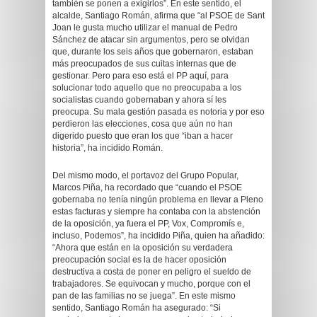
también se ponen a exigirlos”. En este sentido, el
alcalde, Santiago Román, afirma que “al PSOE de Sant
Joan le gusta mucho utilizar el manual de Pedro
Sánchez de atacar sin argumentos, pero se olvidan
que, durante los seis años que gobernaron, estaban
más preocupados de sus cuitas internas que de
gestionar. Pero para eso está el PP aquí, para
solucionar todo aquello que no preocupaba a los
socialistas cuando gobernaban y ahora sí les
preocupa. Su mala gestión pasada es notoria y por eso
perdieron las elecciones, cosa que aún no han
digerido puesto que eran los que “iban a hacer
historia”, ha incidido Román.
Del mismo modo, el portavoz del Grupo Popular,
Marcos Piña, ha recordado que “cuando el PSOE
gobernaba no tenía ningún problema en llevar a Pleno
estas facturas y siempre ha contaba con la abstención
de la oposición, ya fuera el PP, Vox, Compromís e,
incluso, Podemos”, ha incidido Piña, quien ha añadido:
“Ahora que están en la oposición su verdadera
preocupación social es la de hacer oposición
destructiva a costa de poner en peligro el sueldo de
trabajadores. Se equivocan y mucho, porque con el
pan de las familias no se juega”. En este mismo
sentido, Santiago Román ha asegurado: “Si