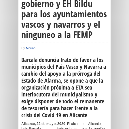
gobierno y EH Bildu
para los ayuntamientos
vascos y navarros y el
ninguneo a la FEMP
By
Marina
Barcala
denuncia trato de favor a los
municipios del Pais Vasco y Navarra a
cambio del apoyo a la prórroga del
Estado de Alarma, se opone a que
la
organización próxima a ETA sea
interlocutora del municipalismo y
exig
e
disponer de
tod
o el remanente
de tesorería para hacer frente a la
crisis del Covid 19 en Alicante
Alicante,
22
de
mayo
, 2020
. El alcalde de Alicante,
Luis Barcala, ha anunciado esta tarde, tras la reunión