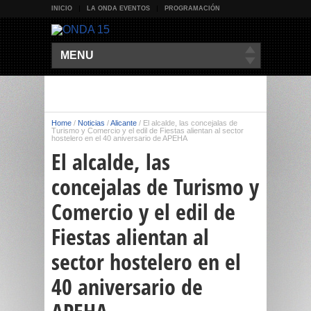
INICIO
LA ONDA EVENTOS
PROGRAMACIÓN
MENU
Home
/
Noticias
/
Alicante
/
El alcalde, las concejalas de
Turismo y Comercio y el edil de Fiestas alientan al sector
hostelero en el 40 aniversario de APEHA
El alcalde, las
concejalas de Turismo y
Comercio y el edil de
Fiestas alientan al
sector hostelero en el
40 aniversario de