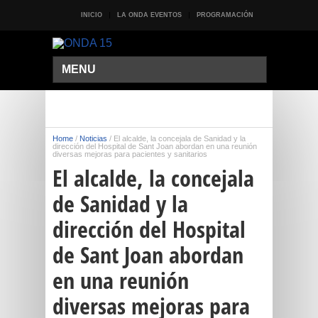
INICIO
LA ONDA EVENTOS
PROGRAMACIÓN
MENU
Home
/
Noticias
/
El alcalde, la concejala de Sanidad y la
dirección del Hospital de Sant Joan abordan en una reunión
diversas mejoras para pacientes y sanitarios
El alcalde, la concejala
de Sanidad y la
dirección del Hospital
de Sant Joan abordan
en una reunión
diversas mejoras para