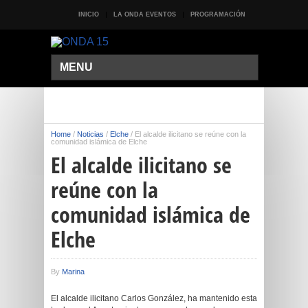
INICIO
LA ONDA EVENTOS
PROGRAMACIÓN
MENU
Home
/
Noticias
/
Elche
/
El alcalde ilicitano se reúne con la
comunidad islámica de Elche
El alcalde ilicitano se
reúne con la
comunidad islámica de
Elche
By
Marina
El alcalde ilicitano Carlos González, ha mantenido esta