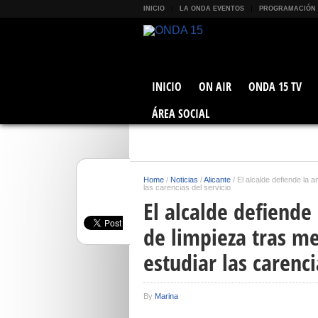
INICIO
LA ONDA EVENTOS
PROGRAMACIÓN
INICIO
ON AIR
ONDA 15 TV
ÁREA SOCIAL
Home
/
Noticias
/
Alicante
/
El alcalde defiende la 
las carencias del servicio
El alcalde defiende
de limpieza tras m
estudiar las carenci
By
Marina