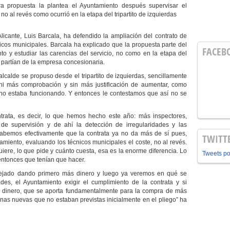
a propuesta la plantea el Ayuntamiento después supervisar el
no al revés como ocurrió en la etapa del tripartito de izquierdas
Alicante, Luis Barcala, ha defendido la ampliación del contrato de
nicos municipales. Barcala ha explicado que la propuesta parte del
FACEB
to y estudiar las carencias del servicio, no como en la etapa del
s partían de la empresa concesionaria.
lcalde se propuso desde el tripartito de izquierdas, sencillamente
, ni más comprobación y sin más justificación de aumentar, como
 no estaba funcionando. Y entonces le contestamos que así no se
ntrata, es decir, lo que hemos hecho este año: más inspectores,
 de supervisión y de ahí la detección de irregularidades y las
abemos efectivamente que la contrata ya no da más de sí pues,
TWITT
amiento, evaluando los técnicos municipales el coste, no al revés.
iere, lo que pide y cuánto cuesta, esa es la enorme diferencia. Lo
Tweets p
entonces que tenían que hacer.
tejado dando primero más dinero y luego ya veremos en qué se
es, el Ayuntamiento exigir el cumplimiento de la contrata y si
s dinero, que se aporta fundamentalmente para la compra de más
onas nuevas que no estaban previstas inicialmente en el pliego” ha