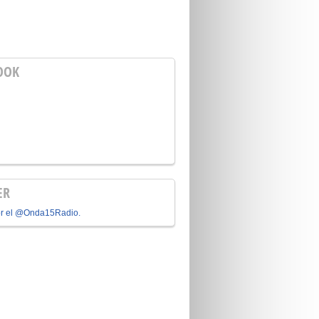
OOK
ER
or el @Onda15Radio.