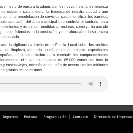
es y medio de euros a la adquisición de nuevo material de limpieza
o de gobierno para mejorar la limpieza de nuestra ciudad y que
 con una remodelación de servicios, para intensificar los barridos,
eestructuración del área municipal que controla el contrato, para
cumplimientos y establecer medidas correctoras, como ya ha pasado
gunas deficiencias en la prestación, y que ahora aborda su tercera
del servicio.
cado la vigilancia a través de la Policía Local sobre los vertidos
nza de limpieza, abriendo un número importante de expedientes
mpañas de concienciación para combatir los comportamientos
ientemente, el buzoneo de cerca de 65.000 cartas con toda la
s y trastos viejos, además de un imán de nevera con los teléfonos
ida gratuito de los mismos.
Deportes
Podcast
Programación
Contacto
Directorio de Empresas