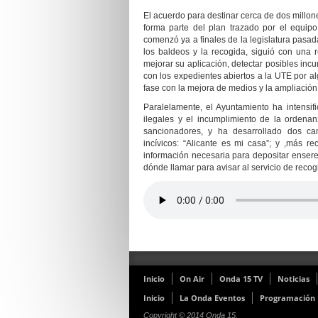
El acuerdo para destinar cerca de dos millon
forma parte del plan trazado por el equip
comenzó ya a finales de la legislatura pasada
los baldeos y la recogida, siguió con una r
mejorar su aplicación, detectar posibles in
con los expedientes abiertos a la UTE por al
fase con la mejora de medios y la ampliación 
Paralelamente, el Ayuntamiento ha intensifi
ilegales y el incumplimiento de la ordena
sancionadores, y ha desarrollado dos ca
incívicos: “Alicante es
mi
casa”; y ,más rec
información necesaria para depositar ensere
dónde llamar para avisar al servicio de recog
Inicio
On Air
Onda 15 TV
Noticias
Inicio
La Onda Eventos
Programación
Copyright © 2014 Onda 15.