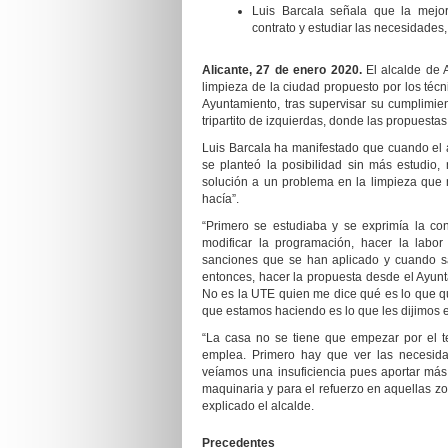
Luis Barcala señala que la mejor
contrato y estudiar las necesidades, 
Alicante
, 2
7
de enero 2020.
El alcalde de 
limpieza de la ciudad propuesto por los téc
Ayuntamiento, tras supervisar su cumplimien
tripartito de izquierdas, donde las propuesta
Luis Barcala ha manifestado que cuando el a
se planteó la posibilidad sin más estudio
solución a un problema en la limpieza que
hacía”.
“Primero se estudiaba y se exprimía la co
modificar la programación, hacer la labor
sanciones que se han aplicado y cuando s
entonces, hacer la propuesta desde el Ayunt
No es la UTE quien me dice qué es lo que qu
que estamos haciendo es lo que les dijimos 
“La casa no se tiene que empezar por el 
emplea. Primero hay que ver las necesidad
veíamos una insuficiencia pues aportar má
maquinaria y para el refuerzo en aquellas z
explicado el alcalde.
Precedentes