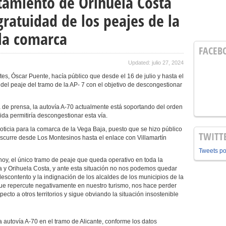
tamiento de Orihuela Costa
gratuidad de los peajes de la
 la comarca
FACEB
Updated: julio 27, 2024
rtes, Óscar Puente, hacía público que desde el 16 de julio y hasta el
del peaje del tramo de la AP- 7 con el objetivo de descongestionar
 de prensa, la autovía A-70 actualmente está soportando del orden
da permitiría descongestionar esta vía.
ticia para la comarca de la Vega Baja, puesto que se hizo público
TWITT
 discurre desde Los Montesinos hasta el enlace con Villamartín
Tweets p
 hoy, el único tramo de peaje que queda operativo en toda la
eja y Orihuela Costa, y ante esta situación no nos podemos quedar
descontento y la indignación de los alcaldes de los municipios de la
e repercute negativamente en nuestro turismo, nos hace perder
ecto a otros territorios y sigue obviando la situación insostenible
 autovía A-70 en el tramo de Alicante, conforme los datos