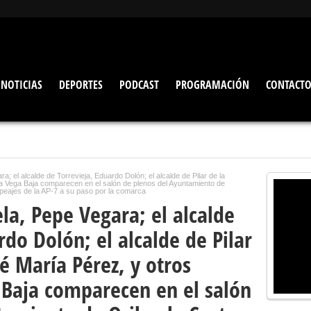
NOTICIAS
DEPORTES
PODCAST
PROGRAMACIÓN
CONTACT
a; el alcalde de Torrevieja, Eduardo Dolón; el alcalde de Pilar de la
la Vega Baja comparecen en el salón de plenos del Ayuntamiento de
s peajes de la AP-7 a su paso por la comarca
ela, Pepe Vegara; el alcalde
rdo Dolón; el alcalde de Pilar
é María Pérez, y otros
 Baja comparecen en el salón