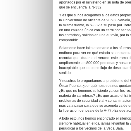
aportados por el ministerio en su nota de p
que se encuentra la N-332.
Y es que si nos acogemos a los datos propios 
la Universidad de Alicante de 90.938 veh/día,
la misma fuente, la N-332 a su paso por Torrev
en una calzada única con un carril por senti
las entradas y salidas en una autovía, por 
comparable.
Solamente hace falta asomarse a las afuera
mañana para ver en qué estado se encuentra
recordar que, durante el verano, este tramo 
ampliamente las 800.000 personas y nos ace
inaceptable que todo ese flujo de desplazami
sentido.
Y nosotros le preguntamos al presidente del
Óscar Puente, ¿por qué nosotros nos quedamo
¿Es que no tenemos suficiente ya con los rec
materia de carreteras? ¿Es que acaso el tráf
problemas de seguridad vial y contaminación
más va a pasar para que se acometa ya de una
la liberación del peaje de la A-7? ¿Es que ac
A todo esto, nos hemos encontrado el silenci
siempre habitual en ellos, jamás levantan la 
perjudicar a los vecinos de la Vega Baja.