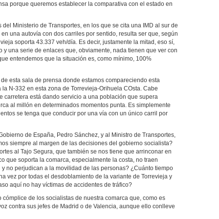
rensa porque queremos establecer la comparativa con el estado en
del Ministerio de Transportes, en los que se cita una IMD al sur de
 en una autovía con dos carriles por sentido, resulta ser que, según
ieja soporta 43.337 veh/día. Es decir, justamente la mitad, eso sí,
do y una serie de enlaces que, obviamente, nada tienen que ver con
lo que entendemos que la situación es, como mínimo, 100%
s de esta sala de prensa donde estamos compareciendo esta
 la N-332 en esta zona de Torrevieja-Orihuela COsta. Cabe
de carretera está dando servicio a una población que supera
rca al millón en determinados momentos punta. Es simplemente
entos se tenga que conducir por una vía con un único carril por
 Gobierno de España, Pedro Sánchez, y al Ministro de Transportes,
s siempre al margen de las decisiones del gobierno socialista?
ortes al Tajo Segura, que también se nos tiene que arrinconar en
ico que soporta la comarca, especialmente la costa, no traen
 y no perjudican a la movilidad de las personas? ¿Cuánto tiempo
 vez por todas el desdoblamiento de la variante de Torrevieja y
aso aquí no hay víctimas de accidentes de tráfico?
o cómplice de los socialistas de nuestra comarca que, como es
voz contra sus jefes de Madrid o de Valencia, aunque ello conlleve