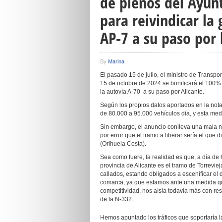
de plenos del Ayun
para reivindicar la 
AP-7 a su paso por
By
Marina
El pasado 15 de julio, el ministro de Transpo
15 de octubre de 2024 se bonificará el 100% 
la autovía A-70 a su paso por Alicante.
Según los propios datos aportados en la nota
de 80.000 a 95.000 vehículos día, y esta medi
Sin embargo, el anuncio conlleva una mala no
por error que el tramo a liberar sería el que
(Orihuela Costa).
Sea como fuere, la realidad es que, a día de
provincia de Alicante es el tramo de Torrevi
callados, estando obligados a escenificar el 
comarca, ya que estamos ante una medida qu
competitividad, nos aísla todavía más con resp
de la N-332.
Hemos apuntado los tráficos que soportaría la