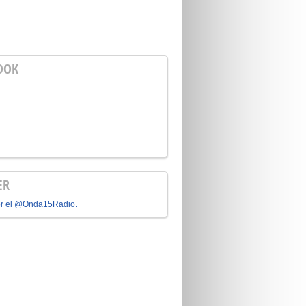
OOK
ER
or el @Onda15Radio.