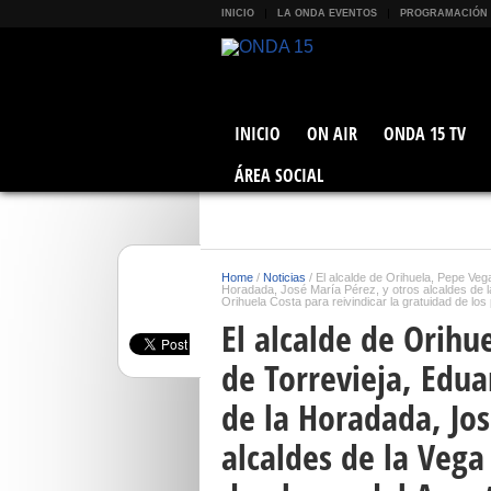
INICIO
LA ONDA EVENTOS
PROGRAMACIÓN
INICIO
ON AIR
ONDA 15 TV
ÁREA SOCIAL
Home
/
Noticias
/
El alcalde de Orihuela, Pepe Vegar
Horadada, José María Pérez, y otros alcaldes de 
Orihuela Costa para reivindicar la gratuidad de lo
El alcalde de Orihu
de Torrevieja, Edua
de la Horadada, Jos
alcaldes de la Vega