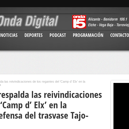
NOTICIAS
DEPORTES
PODCAST
PROGRAMACIÓN
CONTACT
da las reivindicaciones de los regantes del ‘Camp d’ Elx’ en la
a
respalda las reivindicaciones
‘Camp d’ Elx’ en la
fensa del trasvase Tajo-