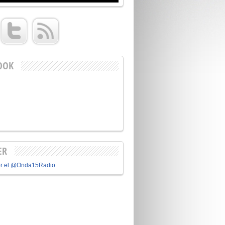
OOK
ER
or el @Onda15Radio.