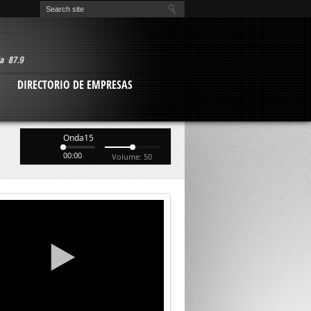
O
DIRECTORIO DE EMPRESAS
Onda15
00:00
Volume: 50