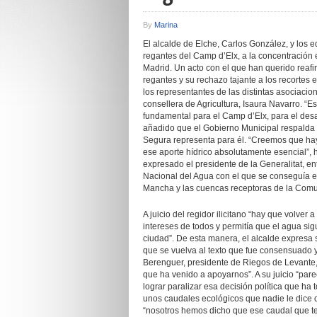
By
Marina
El alcalde de Elche, Carlos González, y los e
regantes del Camp d’Elx, a la concentración
Madrid. Un acto con el que han querido reafi
regantes y su rechazo tajante a los recortes en
los representantes de las distintas asociacio
consellera de Agricultura, Isaura Navarro. “
fundamental para el Camp d’Elx, para el desa
añadido que el Gobierno Municipal respalda la
Segura representa para él. “Creemos que hay
ese aporte hídrico absolutamente esencial”,
expresado el presidente de la Generalitat, 
Nacional del Agua con el que se conseguía el 
Mancha y las cuencas receptoras de la Comu
A juicio del regidor ilicitano “hay que volver 
intereses de todos y permitía que el agua sig
ciudad”. De esta manera, el alcalde expresa 
que se vuelva al texto que fue consensuado 
Berenguer, presidente de Riegos de Levante, 
que ha venido a apoyarnos”. A su juicio “pa
lograr paralizar esa decisión política que ha
unos caudales ecológicos que nadie le dice 
“nosotros hemos dicho que ese caudal que 