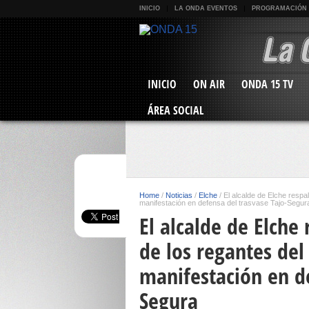
INICIO
LA ONDA EVENTOS
PROGRAMACIÓN
INICIO
ON AIR
ONDA 15 TV
ÁREA SOCIAL
Home
/
Noticias
/
Elche
/
El alcalde de Elche respal
manifestación en defensa del trasvase Tajo-Segur
El alcalde de Elche 
de los regantes del 
manifestación en de
Segura