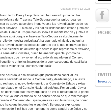
Updated: enero 12, 2023
diles Héctor Díez y Felip Sànchez, han asistido junto con los
 en defensa del Trasvase Tajo-Segura que ha tenido lugar en
rmar su apoyo absoluto e inequívoco a las reivindicaciones de los
 el trasvase. El alcalde y los ediles ilicitanos han estado junto con
FACEB
nes del Camp d’Elx que han asistido a la manifestación y junto a la
Estamos aquí porque el trasvase Tajo-Segura es absolutamente
rrollo de nuestra agricultura”, ha apuntado el alcalde quien ha
s reivindicaciones del sector agrario por lo que el trasvase Tajo-
 que alcanzar un acuerdo que salve lo que representa el trasvase,
 ha señalado González, quien ha añadido que “tal y como ha
entendemos que hay volver al acuerdo alcanzado en el Consejo
equilibrio entre los intereses de la cuenca cedente de castilla la
nidad Valenciana, Murcia y Andalucía”.
TWITT
a ese acuerdo, a esa situación que posibilitaba conciliar los
uiera llevando al sur de la Comunidad y, desde luego, a nuestra
Tweets p
su rechazo al nuevo texto remitido al Consejo de Estado y exige
y aprobado en el Consejo Nacional del Agua.Por su parte, Javier
ha declarado que “estoy orgulloso de ver el resultado de la gente
rece que ya todo el mundo se ha concienciado de que tenemos que
 tomado el Gobierno de España, en este caso la ministra, de poner
que haya que imponerlos o subirlos”. Berenguer explica que
tenemos de 6 m3 hay que mantenerlo como caudal ecológico y no