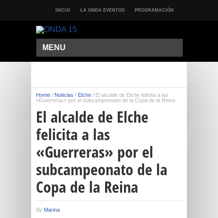
INICIO
LA ONDA EVENTOS
PROGRAMACIÓN
MENU
Home
/
Noticias
/
Elche
/
El alcalde de Elche felicita a las
«Guerreras» por el subcampeonato de la Copa de la Reina
El alcalde de Elche
felicita a las
«Guerreras» por el
subcampeonato de la
Copa de la Reina
By
Marina