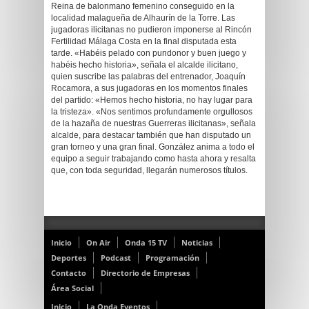
Reina de balonmano femenino conseguido en la
localidad malagueña de Alhaurín de la Torre. Las
jugadoras ilicitanas no pudieron imponerse al Rincón
Fertilidad Málaga Costa en la final disputada esta
tarde. «Habéis pelado con pundonor y buen juego y
habéis hecho historia», señala el alcalde ilicitano,
quien suscribe las palabras del entrenador, Joaquín
Rocamora, a sus jugadoras en los momentos finales
del partido: «Hemos hecho historia, no hay lugar para
la tristeza». «Nos sentimos profundamente orgullosos
de la hazaña de nuestras Guerreras ilicitanas», señala
alcalde, para destacar también que han disputado un
gran torneo y una gran final. González anima a todo el
equipo a seguir trabajando como hasta ahora y resalta
que, con toda seguridad, llegarán numerosos títulos.
Inicio
On Air
Onda 15 TV
Noticias
Deportes
Podcast
Programación
Contacto
Directorio de Empresas
Área Social
Inicio
La Onda Eventos