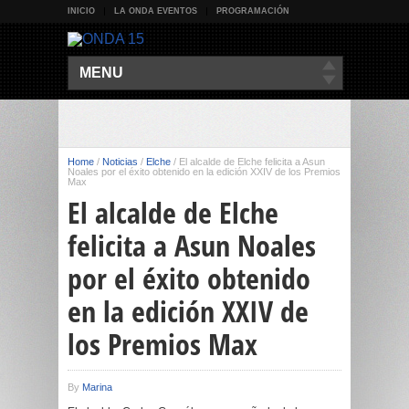
INICIO
LA ONDA EVENTOS
PROGRAMACIÓN
MENU
Home
/
Noticias
/
Elche
/
El alcalde de Elche felicita a Asun
Noales por el éxito obtenido en la edición XXIV de los Premios
Max
El alcalde de Elche
felicita a Asun Noales
por el éxito obtenido
en la edición XXIV de
los Premios Max
By
Marina