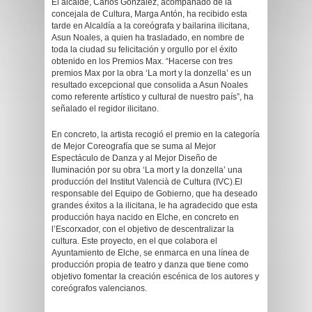
El alcalde, Carlos González, acompañado de la
concejala de Cultura, Marga Antón, ha recibido esta
tarde en Alcaldía a la coreógrafa y bailarina ilicitana,
Asun Noales, a quien ha trasladado, en nombre de
toda la ciudad su felicitación y orgullo por el éxito
obtenido en los Premios Max. “Hacerse con tres
premios Max por la obra ‘La mort y la donzella’ es un
resultado excepcional que consolida a Asun Noales
como referente artístico y cultural de nuestro país”, ha
señalado el regidor ilicitano.
En concreto, la artista recogió el premio en la categoría
de Mejor Coreografía que se suma al Mejor
Espectáculo de Danza y al Mejor Diseño de
Iluminación por su obra ‘La mort y la donzella’ una
producción del Institut Valencià de Cultura (IVC).El
responsable del Equipo de Gobierno, que ha deseado
grandes éxitos a la ilicitana, le ha agradecido que esta
producción haya nacido en Elche, en concreto en
l’Escorxador, con el objetivo de descentralizar la
cultura. Este proyecto, en el que colabora el
Ayuntamiento de Elche, se enmarca en una línea de
producción propia de teatro y danza que tiene como
objetivo fomentar la creación escénica de los autores y
coreógrafos valencianos.