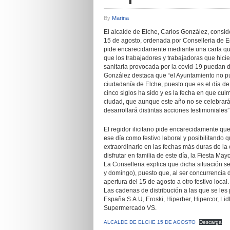
By
Marina
El alcalde de Elche, Carlos González, consid
15 de agosto, ordenada por Conselleria de E
pide encarecidamente mediante una carta que
que los trabajadores y trabajadoras que hicie
sanitaria provocada por la covid-19 puedan de
González destaca que “el Ayuntamiento no pu
ciudadanía de Elche, puesto que es el día de
cinco siglos ha sido y es la fecha en que culm
ciudad, que aunque este año no se celebrará 
desarrollará distintas acciones testimoniales”
El regidor ilicitano pide encarecidamente qu
ese día como festivo laboral y posibilitando 
extraordinario en las fechas más duras de la
disfrutar en familia de este día, la Fiesta May
La Conselleria explica que dicha situación s
y domingo), puesto que, al ser concurrencia 
apertura del 15 de agosto a otro festivo local.
Las cadenas de distribución a las que se les
España S.A.U, Eroski, Hiperber, Hipercor, 
Supermercado VS.
ALCALDE DE ELCHE 15 DE AGOSTO
Descarga