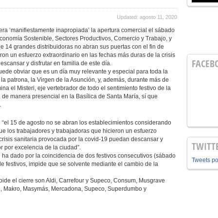
Updated: agosto 11, 2020
era ‘manifiestamente inapropiada’ la apertura comercial el sábado
conomía Sostenible, Sectores Productivos, Comercio y Trabajo, y
 14 grandes distribuidoras no abran sus puertas con el fin de
ron un esfuerzo extraordinario en las fechas más duras de la crisis
FACEB
scansar y disfrutar en familia de este día.
ede obviar que es un día muy relevante y especial para toda la
 la patrona, la Virgen de la Asunción, y, además, durante más de
ina el Misteri, eje vertebrador de todo el sentimiento festivo de la
de manera presencial en la Basílica de Santa María, sí que
.
e “el 15 de agosto no se abran los establecimientos considerando
que los trabajadores y trabajadoras que hicieron un esfuerzo
 crisis sanitaria provocada por la covid-19 puedan descansar y
TWITT
or por excelencia de la ciudad”.
e ha dado por la coincidencia de dos festivos consecutivos (sábado
Tweets p
de festivos, impide que se solvente mediante el cambio de la
 pide el cierre son Aldi, Carrefour y Supeco, Consum, Musgrave
Lidl, Makro, Masymás, Mercadona, Supeco, Superdumbo y