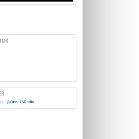
OOK
ER
or el @Onda15Radio.