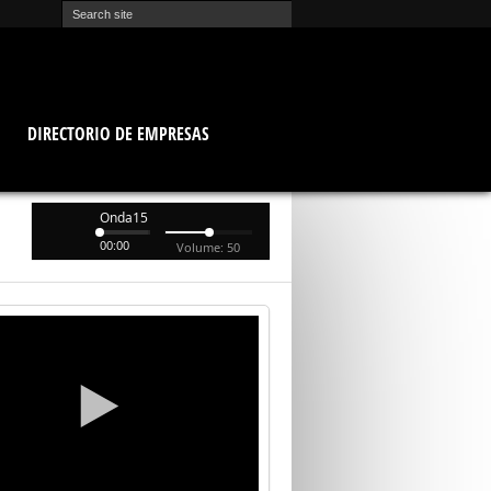
O
DIRECTORIO DE EMPRESAS
Onda15
00:00
Volume: 50