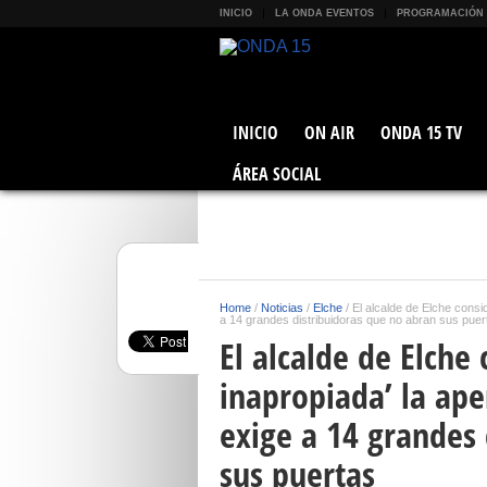
INICIO
LA ONDA EVENTOS
PROGRAMACIÓN
INICIO
ON AIR
ONDA 15 TV
ÁREA SOCIAL
Home
/
Noticias
/
Elche
/
El alcalde de Elche consi
a 14 grandes distribuidoras que no abran sus puer
El alcalde de Elche
inapropiada’ la ape
exige a 14 grandes 
sus puertas