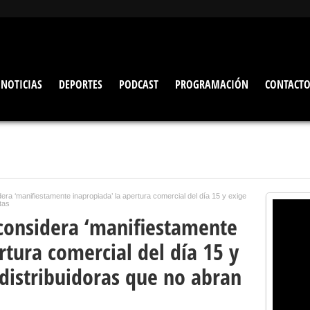
NOTICIAS
DEPORTES
PODCAST
PROGRAMACIÓN
CONTACT
dera ‘manifiestamente inapropiada’ la apertura comercial del día 15 y exige
tas
 considera ‘manifiestamente
rtura comercial del día 15 y
distribuidoras que no abran