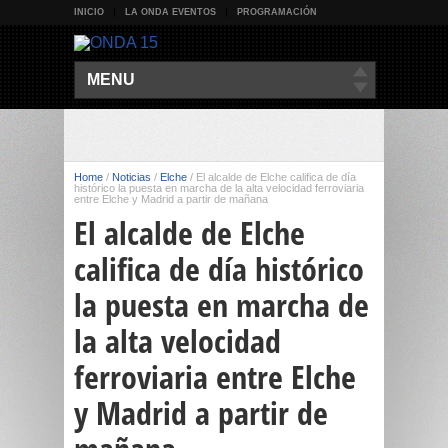
INICIO
LA ONDA EVENTOS
PROGRAMACIÓN
MENU
Home
/
Noticias
/
Elche
/
El alcalde de Elche califica de día
histórico la puesta en marcha de la alta velocidad ferroviaria
entre Elche y Madrid a partir de mañana
El alcalde de Elche
califica de día histórico
la puesta en marcha de
la alta velocidad
ferroviaria entre Elche
y Madrid a partir de