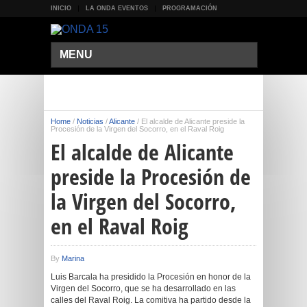
INICIO
LA ONDA EVENTOS
PROGRAMACIÓN
MENU
Home
/
Noticias
/
Alicante
/
El alcalde de Alicante preside la
Procesión de la Virgen del Socorro, en el Raval Roig
El alcalde de Alicante
preside la Procesión de
la Virgen del Socorro,
en el Raval Roig
By
Marina
Luis Barcala ha presidido la Procesión en honor de la
Virgen del Socorro, que se ha desarrollado en las
calles del Raval Roig. La comitiva ha partido desde la