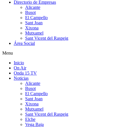
Directorio de Empresas
Alicante
Busot
El Campello
Sant Joan
Xixona
Mutxamel
Sant Vicent del Raspeig
Área Social
Menu
Inicio
On Air
Onda 15 TV
Noticias
Alicante
Busot
El Campello
Sant Joan
Xixona
Mutxamel
Sant Vicent del Raspeig
Elche
Vega Baja