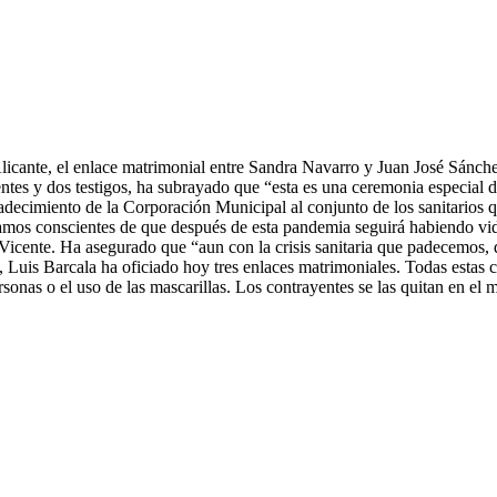
licante, el enlace matrimonial entre Sandra Navarro y Juan José Sánchez
ntes y dos testigos, ha subrayado que “esta es una ceremonia especial 
decimiento de la Corporación Municipal al conjunto de los sanitarios q
mos conscientes de que después de esta pandemia seguirá habiendo vid
icente. Ha asegurado que “aun con la crisis sanitaria que padecemos, 
, Luis Barcala ha oficiado
hoy
tres enlaces matrimoniales. Todas estas 
ersonas o el uso de las mascarillas. Los contrayentes se las quitan en e