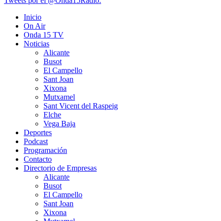
Tweets por el @Onda15Radio.
Inicio
On Air
Onda 15 TV
Noticias
Alicante
Busot
El Campello
Sant Joan
Xixona
Mutxamel
Sant Vicent del Raspeig
Elche
Vega Baja
Deportes
Podcast
Programación
Contacto
Directorio de Empresas
Alicante
Busot
El Campello
Sant Joan
Xixona