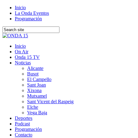
Inicio
La Onda Eventos
Programación
Inicio
On Air
Onda 15 TV
Noticias
Alicante
Busot
El Campello
Sant Joan
Xixona
Mutxamel
Sant Vicent del Raspeig
Elche
Vega Baja
Deportes
Podcast
Programación
Contacto