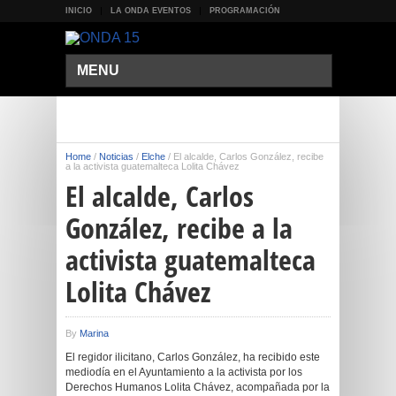
INICIO
LA ONDA EVENTOS
PROGRAMACIÓN
MENU
Home
/
Noticias
/
Elche
/
El alcalde, Carlos González, recibe
a la activista guatemalteca Lolita Chávez
El alcalde, Carlos
González, recibe a la
activista guatemalteca
Lolita Chávez
By
Marina
El regidor ilicitano, Carlos González, ha recibido este
mediodía en el Ayuntamiento a la activista por los
Derechos Humanos Lolita Chávez, acompañada por la