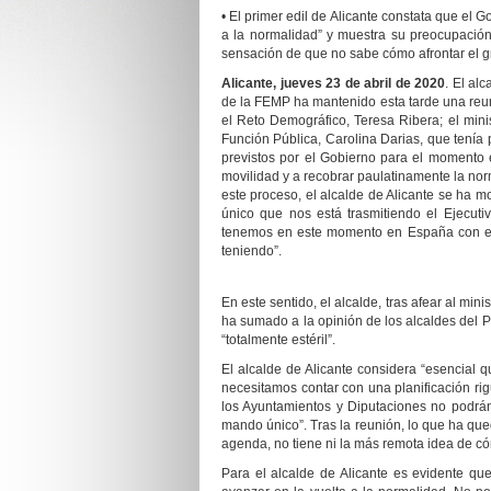
•
El primer edil de Alicante constata que el
a la normalidad” y muestra su preocupación 
sensación de que no sabe cómo afrontar el
Alicante, jueves 23 de abril de 2020
. El al
de la FEMP ha mantenido esta tarde una reuni
el Reto Demográfico, Teresa Ribera; el minist
Función Pública, Carolina Darias, que tenía 
previstos por el Gobierno para el momento 
movilidad y a recobrar paulatinamente la no
este proceso, el alcalde de Alicante se ha 
único que nos está trasmitiendo el Ejecut
tenemos en este momento en España con el 
teniendo”.
En este sentido, el alcalde, tras afear al mini
ha sumado a la opinión de los alcaldes del P
“totalmente estéril”.
El alcalde de Alicante considera “esencial 
necesitamos contar con una planificación rig
los Ayuntamientos y Diputaciones no podrá
mando único”. Tras la reunión, lo que ha que
agenda, no tiene ni la más remota idea de có
Para el alcalde de Alicante es evidente qu