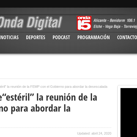
NOTICIAS
DEPORTES
PODCAST
PROGRAMACIÓN
CONTACT
estéril” la reunión de la FEMP con el Gobierno para abordar la desescalada
de“estéril” la reunión de la
no para abordar la
Updated: abril 24, 2020