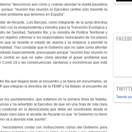
 Gobierno “desconoce aún cómo y cuándo abordar la vuelta paulatina
porque “reunión tras reunión el Ejecutivo central sólo trasmite la
 grave problema que tenemos en España”
calde de Alicante, Luis Barcala, como integrante de la junta directiva
ón con la vicepresidenta y ministra para la Transición Ecológica y
ro de Sanidad, Salvador Illa; y la ministra de Política Territorial y
FACEB
por objetivo informar a los responsables municipales de los planes
en que se levante el estado de alarma y se empiece a permitir la
rmalidad. Tras constatar que el Gobierno aún no sabe como afrontar
mostrado especialmente preocupado porque “reunión tras reunión lo
ivo central es que no sabe cómo abordar el grave problema que
Covid 19 y las consecuencias sanitarias y económicas que está
stro Illa que llegara tarde al encuentro y se fuera sin escucharles, se
P que integran la directiva de la FEMP y ha tildado el encuentro de
TWITT
Tweets p
que los ayuntamientos, que estamos en la primera línea de batalla,
urosa y ha advertido al Ejecutivo de que sin una hoja de ruta clara
n colaborar en la desescalada que debe ser coordinada desde el
dado claro para el alcalde de Alicante es que “el Gobierno no tiene
mo va a abordar este asunto”.
e “necesitamos contar con instrucciones claras del Gobierno para