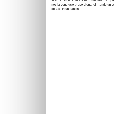
avanzar en la vuelta a la normalidad. No p
nos la tiene que proporcionar el mando único
de las circunstancias”.