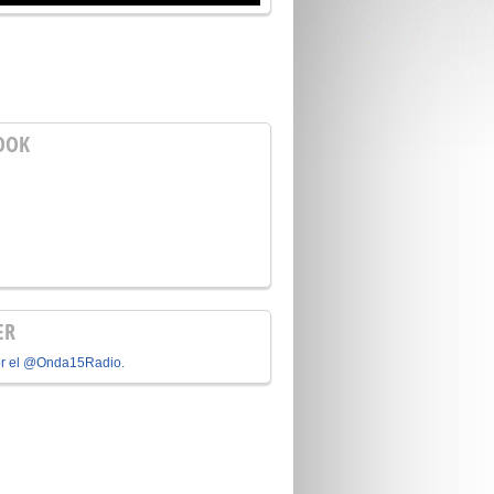
OOK
ER
or el @Onda15Radio.