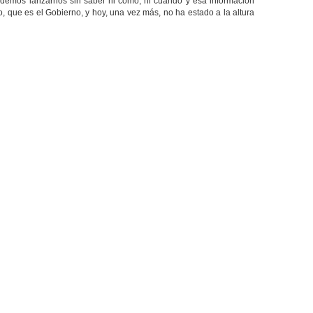
odemos lanzarnos sin saber ni cómo, ni cuándo y esa información
, que es el Gobierno, y hoy, una vez más, no ha estado a la altura