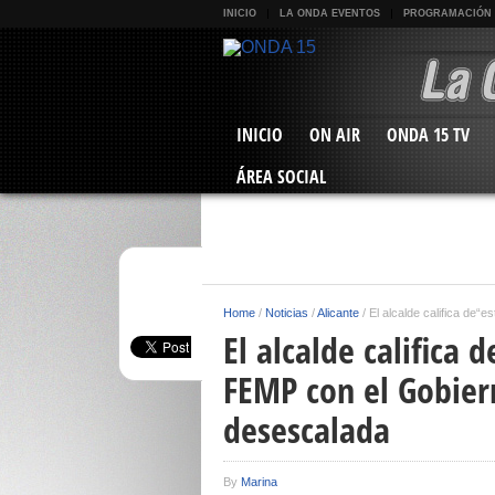
INICIO
LA ONDA EVENTOS
PROGRAMACIÓN
INICIO
ON AIR
ONDA 15 TV
ÁREA SOCIAL
Home
/
Noticias
/
Alicante
/
El alcalde califica de“
El alcalde califica 
FEMP con el Gobier
desescalada
By
Marina