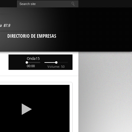
O
DIRECTORIO DE EMPRESAS
Onda15
00:00
Volume: 50