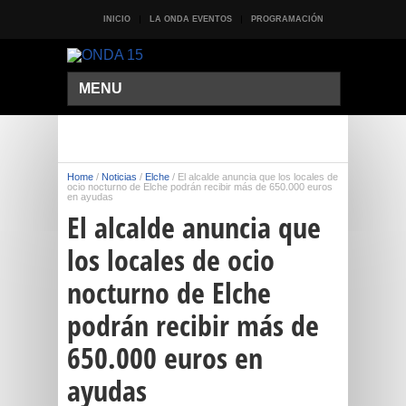
INICIO
LA ONDA EVENTOS
PROGRAMACIÓN
MENU
Home
/
Noticias
/
Elche
/
El alcalde anuncia que los locales de
ocio nocturno de Elche podrán recibir más de 650.000 euros
en ayudas
El alcalde anuncia que
los locales de ocio
nocturno de Elche
podrán recibir más de
650.000 euros en
ayudas