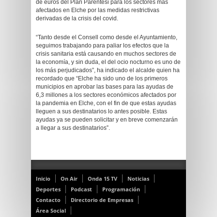
de euros del Plan Paréntesi para los sectores más
afectados en Elche por las medidas restrictivas
derivadas de la crisis del covid.
“Tanto desde el Consell como desde el Ayuntamiento,
seguimos trabajando para paliar los efectos que la
crisis sanitaria está causando en muchos sectores de
la economía, y sin duda, el del ocio nocturno es uno de
los más perjudicados”, ha indicado el alcalde quien ha
recordado que “Elche ha sido uno de los primeros
municipios en aprobar las bases para las ayudas de
6,3 millones a los sectores económicos afectados por
la pandemia en Elche, con el fin de que estas ayudas
lleguen a sus destinatarios lo antes posible. Estas
ayudas ya se pueden solicitar y en breve comenzarán
a llegar a sus destinatarios”.
Inicio
On Air
Onda 15 TV
Noticias
Deportes
Podcast
Programación
Contacto
Directorio de Empresas
Área Social