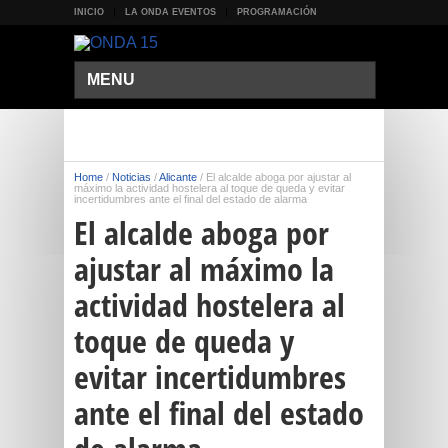
INICIO
LA ONDA EVENTOS
PROGRAMACIÓN
MENU
Home
/
Noticias
/
Alicante
/
El alcalde aboga por ajustar al
máximo la actividad hostelera al toque de queda y evitar
incertidumbres ante el final del estado de alarma
El alcalde aboga por
ajustar al máximo la
actividad hostelera al
toque de queda y
evitar incertidumbres
ante el final del estado