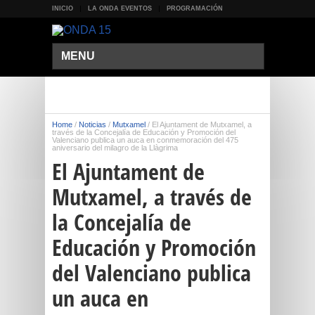
INICIO
LA ONDA EVENTOS
PROGRAMACIÓN
MENU
Home
/
Noticias
/
Mutxamel
/
El Ajuntament de Mutxamel, a
través de la Concejalía de Educación y Promoción del
Valenciano publica un auca en conmemoración del 475
aniversario del milagro de la Llàgrima
El Ajuntament de
Mutxamel, a través de
la Concejalía de
Educación y Promoción
del Valenciano publica
un auca en