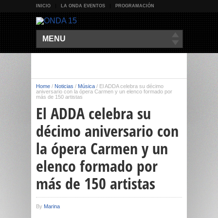
INICIO
LA ONDA EVENTOS
PROGRAMACIÓN
MENU
Home
/
Noticias
/
Música
/
El ADDA celebra su décimo
aniversario con la ópera Carmen y un elenco formado por
más de 150 artistas
El ADDA celebra su
décimo aniversario con
la ópera Carmen y un
elenco formado por
más de 150 artistas
By
Marina