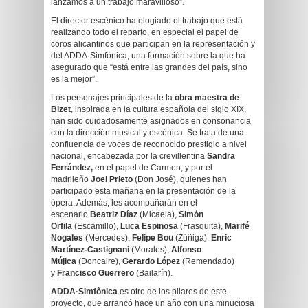
lanzamos a un trabajo maravilloso”.
El director escénico ha elogiado el trabajo que está
realizando todo el reparto, en especial el papel de
coros alicantinos que participan en la representación y
del ADDA·Simfònica, una formación sobre la que ha
asegurado que “está entre las grandes del país, sino
es la mejor”.
Los personajes principales de la
obra maestra de
Bizet
, inspirada en la cultura española del siglo XIX,
han sido cuidadosamente asignados en consonancia
con la dirección musical y escénica. Se trata de una
confluencia de voces de reconocido prestigio a nivel
nacional, encabezada por la crevillentina
Sandra
Ferrández,
en el papel de Carmen, y por el
madrileño
Joel Prieto
(Don José), quienes han
participado esta mañana en la presentación de la
ópera. Además, les acompañarán en el
escenario
Beatriz Díaz
(Micaela),
Simón
Orfila
(Escamillo),
Luca Espinosa
(Frasquita),
Marifé
Nogales
(Mercedes),
Felipe Bou
(Zúñiga),
Enric
Martínez-Castignani
(Morales),
Alfonso
Mújica
(Doncaire),
Gerardo López
(Remendado)
y
Francisco Guerrero
(Bailarín).
ADDA·Simfònica
es otro de los pilares de este
proyecto, que arrancó hace un año con una minuciosa