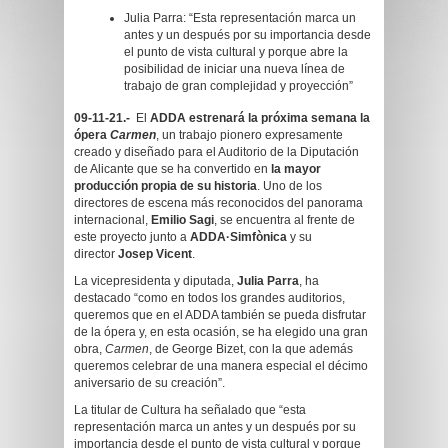
Julia Parra: “Esta representación marca un
antes y un después por su importancia desde
el punto de vista cultural y porque abre la
posibilidad de iniciar una nueva línea de
trabajo de gran complejidad y proyección”
09-11-21.-
El
ADDA estrenará la próxima semana la
ópera
Carmen
, un trabajo pionero expresamente
creado y diseñado para el Auditorio de la Diputación
de Alicante que se ha convertido en
la mayor
producción propia de su historia
. Uno de los
directores de escena más reconocidos del panorama
internacional,
Emilio Sagi
, se encuentra al frente de
este proyecto junto a
ADDA·Simfònica
y su
director
Josep Vicent
.
La vicepresidenta y diputada,
Julia Parra
, ha
destacado “como en todos los grandes auditorios,
queremos que en el ADDA también se pueda disfrutar
de la ópera y, en esta ocasión, se ha elegido una gran
obra,
Carmen
, de George Bizet, con la que además
queremos celebrar de una manera especial el décimo
aniversario de su creación”.
La titular de Cultura ha señalado que “esta
representación marca un antes y un después por su
importancia desde el punto de vista cultural y porque