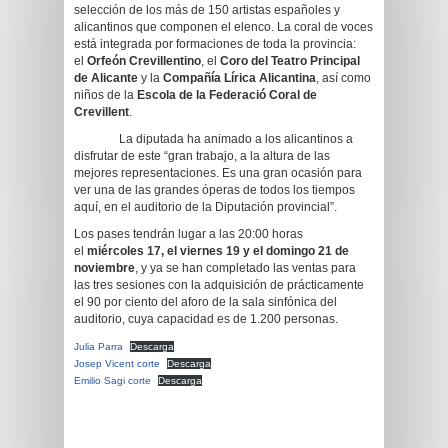
selección de los más de 150 artistas españoles y
alicantinos que componen el elenco. La coral de voces
está integrada por formaciones de toda la provincia:
el
Orfeón Crevillentino
, el
Coro del Teatro Principal
de Alicante
y la
Compañía Lírica Alicantina
, así como
niños de la
Escola de la Federació Coral de
Crevillent
.
La diputada ha animado a los alicantinos a
disfrutar de este “gran trabajo, a la altura de las
mejores representaciones. Es una gran ocasión para
ver una de las grandes óperas de todos los tiempos
aquí, en el auditorio de la Diputación provincial”.
Los pases tendrán lugar a las 20:00 horas
el
miércoles 17, el viernes 19 y el domingo 21 de
noviembre
, y ya se han completado las ventas para
las tres sesiones con la adquisición de prácticamente
el 90 por ciento del aforo de la sala sinfónica del
auditorio, cuya capacidad es de 1.200 personas.
Julia Parra
Descarga
Josep Vicent corte
Descarga
Emilio Sagi corte
Descarga