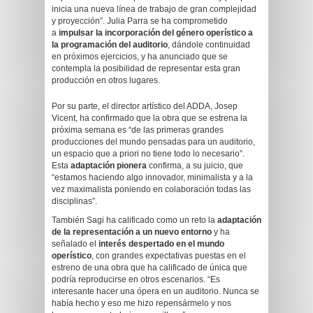
inicia una nueva línea de trabajo de gran complejidad
y proyección”. Julia Parra se ha comprometido
a
impulsar la incorporación del género operístico a
la programación del auditorio
, dándole continuidad
en próximos ejercicios, y ha anunciado que se
contempla la posibilidad de representar esta gran
producción en otros lugares.
Por su parte, el director artístico del ADDA, Josep
Vicent, ha confirmado que la obra que se estrena la
próxima semana es “de las primeras grandes
producciones del mundo pensadas para un auditorio,
un espacio que a priori no tiene todo lo necesario”.
Esta
adaptación pionera
confirma, a su juicio, que
“estamos haciendo algo innovador, minimalista y a la
vez maximalista poniendo en colaboración todas las
disciplinas”.
También Sagi ha calificado como un reto la
adaptación
de la representación a un nuevo entorno
y ha
señalado el
interés despertado en el mundo
operístico
, con grandes expectativas puestas en el
estreno de una obra que ha calificado de única que
podría reproducirse en otros escenarios. “Es
interesante hacer una ópera en un auditorio. Nunca se
había hecho y eso me hizo repensármelo y nos