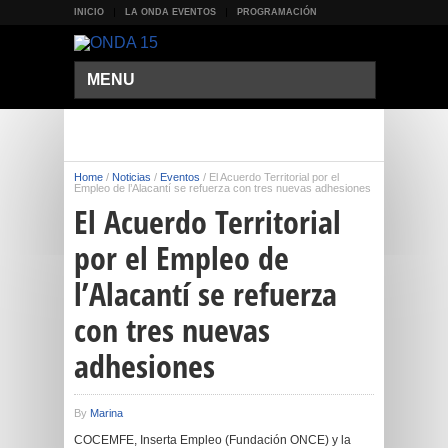
INICIO
LA ONDA EVENTOS
PROGRAMACIÓN
MENU
Home
/
Noticias
/
Eventos
/
El Acuerdo Territorial por el
Empleo de l’Alacantí se refuerza con tres nuevas adhesiones
El Acuerdo Territorial
por el Empleo de
l’Alacantí se refuerza
con tres nuevas
adhesiones
By
Marina
COCEMFE, Inserta Empleo (Fundación ONCE) y la