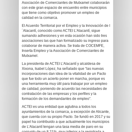
Asociación de Comerciantes de Mutxamel colaborarán
con este gran espacio de encuentro entre municipios
que tiene como objetivo promover un empleo de
calidad en la comarca.
El Acuerdo Territorial por el Empleo y la Innovación de l
´Alacantí, conocido como ACTEI L’Alacantí, sigue
sumando adhesiones y en esta ocasión han sido tres
asociaciones las que han formalizado su ingreso para
colaborar de manera activa. Se trata de COCEMFE,
Inserta Empleo y la Asociación de Comerciantes de
Mutxamel.
La presidenta de ACTEI L’Alacantí y alcaldesa de
Xixona, Isabel López, ha señalado que “las nuevas
incorporaciones dan idea de la vitalidad de un Pacto
que fue todo un acierto poner en marcha, porque es
una herramienta muy útil para trabajar por un empleo
de calidad, poniendo de acuerdo las necesidades de
contratación de las empresas y los perfiles y la
formación de los demandantes de empleo”.
ACTEI es una entidad que aglutina a todos los
ayuntamientos de la comarca, a excepción de Alicante,
que cuenta con su propio Pacto. Se fundó en 2017 y su
papel ha contribuido a que actualmente los municipios
de L’Alacantí tengan una tasa media de paro en su
conjunto de un 8,21%, muy inferior a la registrada a