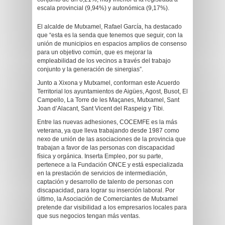
escala provincial (9,94%) y autonómica (9,17%).
El alcalde de Mutxamel, Rafael García, ha destacado
que “esta es la senda que tenemos que seguir, con la
unión de municipios en espacios amplios de consenso
para un objetivo común, que es mejorar la
empleabilidad de los vecinos a través del trabajo
conjunto y la generación de sinergias”.
Junto a Xixona y Mutxamel, conforman este Acuerdo
Territorial los ayuntamientos de Aigües, Agost, Busot, El
Campello, La Torre de les Maçanes, Mutxamel, Sant
Joan d’Alacant, Sant Vicent del Raspeig y Tibi.
Entre las nuevas adhesiones, COCEMFE es la más
veterana, ya que lleva trabajando desde 1987 como
nexo de unión de las asociaciones de la provincia que
trabajan a favor de las personas con discapacidad
física y orgánica. Inserta Empleo, por su parte,
pertenece a la Fundación ONCE y está especializada
en la prestación de servicios de intermediación,
captación y desarrollo de talento de personas con
discapacidad, para lograr su inserción laboral. Por
último, la Asociación de Comerciantes de Mutxamel
pretende dar visibilidad a los empresarios locales para
que sus negocios tengan más ventas.