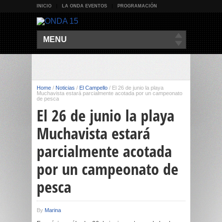
INICIO
LA ONDA EVENTOS
PROGRAMACIÓN
MENU
Home
/
Noticias
/
El Campello
/
El 26 de junio la playa
Muchavista estará parcialmente acotada por un campeonato
de pesca
El 26 de junio la playa
Muchavista estará
parcialmente acotada
por un campeonato de
pesca
By
Marina