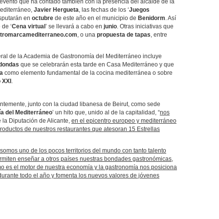
vento que ha contado también con la presencia del alcalde de la
Mediterráneo,
Javier Hergueta
, las fechas de los ‘
Juegos
isputarán en
octubre
de este año en el municipio de
Benidorm
. Así
 de ‘
Cena virtual
’ se llevará a cabo en
junio
. Otras iniciativas que
tromarcamediterraneo.com
, o una
propuesta de tapas
, entre
ral de la Academia de Gastronomía del Mediterráneo incluye
dondas
que se celebrarán esta tarde en Casa Mediterráneo y que
ra
como elemento fundamental de la cocina mediterránea o sobre
o XXI
.
ntemente, junto con la ciudad libanesa de Beirut, como sede
a del Mediterráneo
’ un hito que, unido al de la capitalidad, “
nos
 la Diputación de Alicante,
en el epicentro europeo y mediterráneo
productos de nuestros restaurantes que atesoran 15 Estrellas
somos uno de los pocos territorios del mundo con tanto talento
ermiten enseñar a otros países nuestras bondades gastronómicas,
ismo es el motor de nuestra economía y la gastronomía nos posiciona
durante todo el año y fomenta los nuevos valores de jóvenes