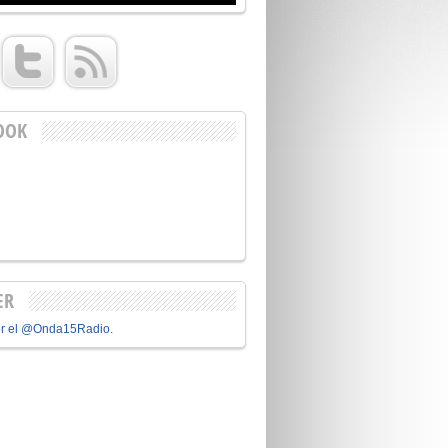
OOK
ER
or el @Onda15Radio.