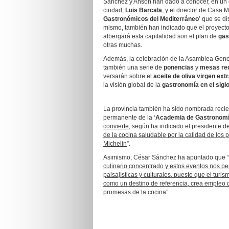
Sánchez y Ansón han dado a conocer, en un e
ciudad,
Luis Barcala
, y el director de Casa 
Gastronómicos del Mediterráneo
’ que se d
mismo, también han indicado que el proyecto
albergará esta capitalidad son el plan de
gas
otras muchas.
Además, la celebración de la Asamblea Gene
también una serie de
ponencias
y
mesas re
versarán sobre el
aceite de oliva virgen ext
la visión global de la
gastronomía en el sigl
La provincia también ha sido nombrada recie
permanente de la ‘
Academia de Gastronomí
convierte
, según ha indicado el presidente de
de la cocina saludable por la calidad de los 
Michelin
”.
Asimismo, César Sánchez ha apuntado que “
culinario concentrado y estos eventos nos p
paisajísticas y culturales, puesto que el tur
como un destino de referencia, crea empleo 
promesas de la cocina
”.