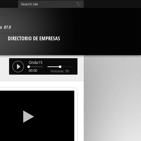
O
DIRECTORIO DE EMPRESAS
Onda15
00:00
Volume: 50