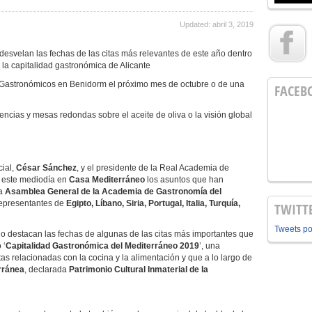
Updated: abril 3, 2019
desvelan las fechas de las citas más relevantes de este año dentro
 la capitalidad gastronómica de Alicante
 Gastronómicos en Benidorm el próximo mes de octubre o de una
FACEB
encias y mesas redondas sobre el aceite de oliva o la visión global
cial,
César Sánchez
, y el presidente de la Real Academia de
o este mediodía en
Casa Mediterráneo
los asuntos que han
la
Asamblea General de la Academia de Gastronomía del
 representantes de
Egipto, Líbano, Siria, Portugal, Italia, Turquía,
TWITT
Tweets p
o destacan las fechas de algunas de las citas más importantes que
 ‘
Capitalidad Gastronómica del Mediterráneo 2019
’, una
s relacionadas con la cocina y la alimentación y que a lo largo de
rránea
, declarada
Patrimonio Cultural Inmaterial de la