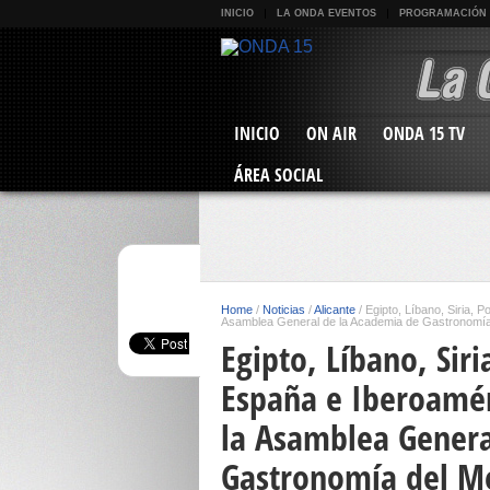
INICIO
LA ONDA EVENTOS
PROGRAMACIÓN
INICIO
ON AIR
ONDA 15 TV
ÁREA SOCIAL
Home
/
Noticias
/
Alicante
/
Egipto, Líbano, Siria, P
Asamblea General de la Academia de Gastronomía
Egipto, Líbano, Siri
España e Iberoamér
la Asamblea Genera
Gastronomía del M