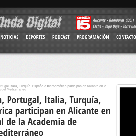
NOTICIAS
DEPORTES
PODCAST
PROGRAMACIÓN
CONTACT
ortugal, Italia, Turquía, España e Iberoamérica participan en Alicante en la
 del Mediterráneo
a, Portugal, Italia, Turquía,
ica participan en Alicante en
l de la Academia de
editerráneo