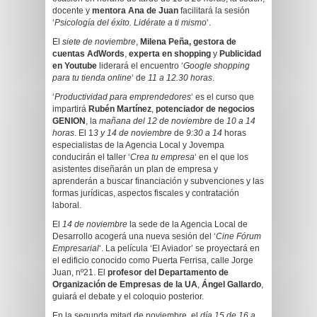
docente y
mentora Ana de Juan
facilitará la sesión
‘
Psicología del éxito. Lidérate a ti mismo
‘.
El
siete de noviembre
,
Milena Peña, gestora de
cuentas AdWords
,
experta en shopping
y
Publicidad
en Youtube
liderará el encuentro ‘
Google shopping
para tu tienda online
‘ de
11 a 12.30 horas
.
‘
Productividad para emprendedores
‘ es el curso que
impartirá
Rubén Martínez
,
potenciador de negocios
GENION
, la
mañana del 12 de noviembre
de
10 a 14
horas
. El 1
3 y 14 de noviembre
de
9:30 a 14
horas
especialistas de la Agencia Local y Jovempa
conducirán el taller ‘
Crea tu empresa
‘ en el que los
asistentes diseñarán un plan de empresa y
aprenderán a buscar financiación y subvenciones y las
formas jurídicas, aspectos fiscales y contratación
laboral.
El
14 de noviembre
la sede de la Agencia Local de
Desarrollo acogerá una nueva sesión del ‘
Cine Fórum
Empresarial
‘. La película ‘El Aviador’ se proyectará en
el edificio conocido como Puerta Ferrisa, calle Jorge
Juan, nº21. El
profesor del Departamento de
Organización de Empresas de la UA
,
Ángel Gallardo
,
guiará el debate y el coloquio posterior.
En la segunda mitad de noviembre, el
día 15 de 16 a