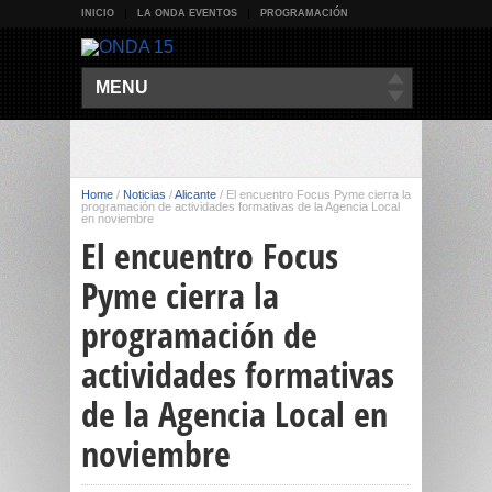
INICIO
LA ONDA EVENTOS
PROGRAMACIÓN
MENU
Home
/
Noticias
/
Alicante
/
El encuentro Focus Pyme cierra la
programación de actividades formativas de la Agencia Local
en noviembre
El encuentro Focus
Pyme cierra la
programación de
actividades formativas
de la Agencia Local en
noviembre