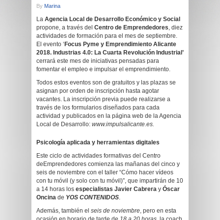
By
Marina
La
Agencia Local de Desarrollo Económico y Social
propone, a través del
Centro de Emprendedores
, diez
actividades de formación para el mes de septiembre.
El evento ‘
Focus Pyme y Emprendimiento Alicante
2018.
Industrias 4.0: La Cuarta Revolución Industrial’
cerrará este mes de iniciativas pensadas para
fomentar el empleo e impulsar el emprendimiento.
Todos estos eventos son de gratuitos y las plazas se
asignan por orden de inscripción hasta agotar
vacantes. La inscripción previa puede realizarse a
través de los formularios diseñados para cada
actividad y publicados en la página web de la Agencia
Local de Desarrollo:
www.impulsalicante.es.
Psicología aplicada y herramientas digitales
Este ciclo de actividades formativas del Centro
deEmprendedores comienza las mañanas del cinco y
seis de noviembre con el taller “Cómo hacer vídeos
con tu móvil (y solo con tu móvil)”, que impartirán de 10
a 14 horas los
especialistas Javier Cabrera
y
Óscar
Oncina
de
YOS CONTENIDOS
.
Además, también el
seis de noviembre
, pero en esta
ocasión en horario de tarde de
18 a 20 horas
, la coach,