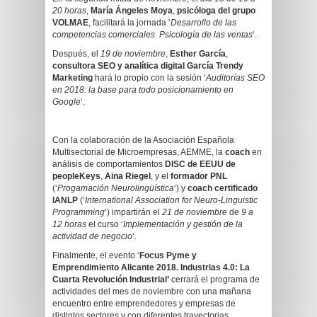
20 horas
,
María Ángeles Moya
,
psicóloga del grupo
VOLMAE
, facilitará la jornada ‘
Desarrollo de las
competencias comerciales. Psicología de las ventas
‘.
Después, el
19 de noviembre
,
Esther García
,
consultora SEO y analítica digital García Trendy
Marketing
hará lo propio con la sesión ‘
Auditorías SEO
en 2018: la base para todo posicionamiento en
Google
‘.
Con la colaboración de la Asociación Española
Multisectorial de Microempresas, AEMME, la
coach
en
análisis de comportamientos
DISC de EEUU de
peopleKeys
,
Aina Riegel
, y el
formador PNL
(‘
Progamación Neurolingüística
‘) y
coach certificado
IANLP
(‘
International Association for Neuro-Linguistic
Programming
‘) impartirán el
21 de noviembre
de
9 a
12 horas
el curso ‘
Implementación y gestión de la
actividad de negocio
‘.
Finalmente, el evento ‘
Focus Pyme y
Emprendimiento Alicante 2018. Industrias 4.0: La
Cuarta Revolución Industrial’
cerrará el programa de
actividades del mes de noviembre con una mañana
encuentro entre emprendedores y empresas de
distintos sectores y con diferentes trayectorias.