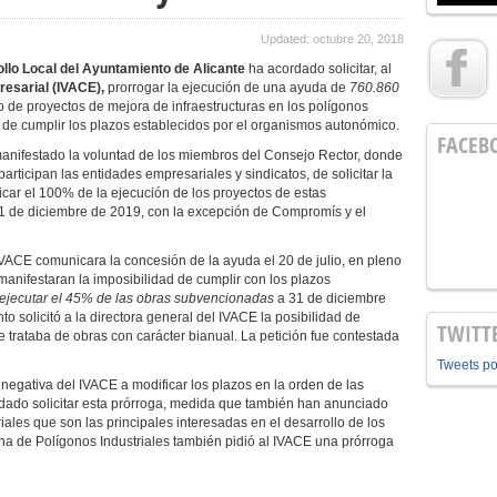
Updated: octubre 20, 2018
llo Local del Ayuntamiento de Alicante
ha acordado solicitar, al
resarial (IVACE),
prorrogar la ejecución de una ayuda de
760.860
o de proyectos de mejora de infraestructuras en los polígonos
ad de cumplir los plazos establecidos por el organismos autonómico.
FACEB
manifestado la voluntad de los miembros del Consejo Rector, donde
articipan las entidades empresariales y sindicatos, de solicitar la
tificar el 100% de la ejecución de los proyectos de estas
 31 de diciembre de 2019, con la excepción de Compromís y el
IVACE comunicara la concesión de la ayuda el 20 de julio, en pleno
manifestaran la imposibilidad de cumplir con los plazos
 y ejecutar el 45% de las obras subvencionadas
a 31 de diciembre
to solicitó a la directora general del IVACE la posibilidad de
TWITT
se trataba de obras con carácter bianual. La petición fue contestada
Tweets p
 negativa del IVACE a modificar los plazos en la orden de las
dado solicitar esta prórroga, medida que también han anunciado
les que son las principales interesadas en el desarrollo de los
ana de Polígonos Industriales también pidió al IVACE una prórroga