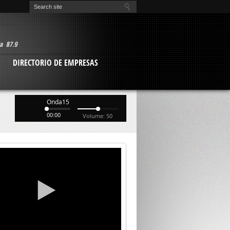
O
DIRECTORIO DE EMPRESAS
Onda15
00:00
Volume: 50