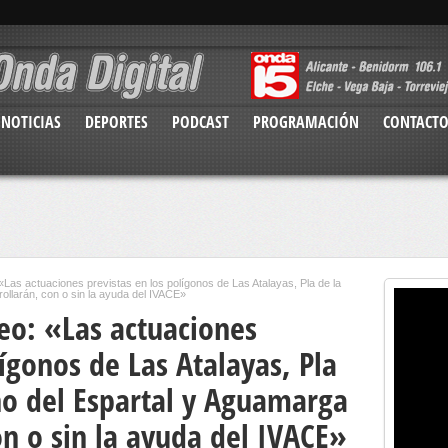
NOTICIAS
DEPORTES
PODCAST
PROGRAMACIÓN
CONTACT
«Las actuaciones previstas en los polígonos de Las Atalayas, Pla de la
ollarán, con o sin la ayuda del IVACE»
eo: «Las actuaciones
lígonos de Las Atalayas, Pla
no del Espartal y Aguamarga
on o sin la ayuda del IVACE»