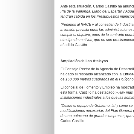
Ante esta situación, Carlos Castillo ha anunc
Pla de la Vallonga, Llano del Espartal y Agu
tendrán cabida en los Presupuestos municipa
“Pedimos al IVACE y al conseller de Industri
inversión prevista pues las administraciones
cumplir el objetivo, pues de lo contrario pod
otro tipo de motivos, que no son precisamente 
añadido
Castillo.
Ampliación de Las Atalayas
El Consejo Rector de la Agencia de Desarroll
ha dado el respaldo alcanzado con la
Entida
de
150.000 metros cuadrados en el Polígono 
El concejal de Fomento y Empleo ha mostrado 
esta forma, Castillo ha destacado:
«Hay más 
instalaciones industriales a los que las adm
“Desde el equipo de Gobierno, tal y como se 
modificaciones necesarias del Plan General
de una quincena de grandes empresas, que ne
Carlos Castillo.