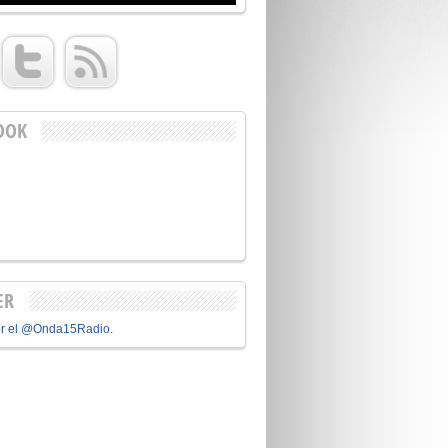
OOK
ER
or el @Onda15Radio.