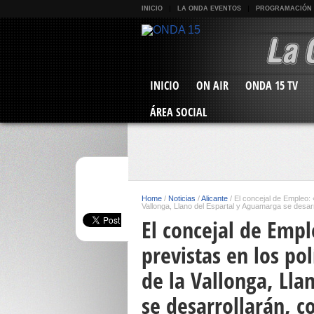
INICIO
LA ONDA EVENTOS
PROGRAMACIÓN
INICIO
ON AIR
ONDA 15 TV
ÁREA SOCIAL
Home
/
Noticias
/
Alicante
/
El concejal de Empleo: 
Vallonga, Llano del Espartal y Aguamarga se desarr
El concejal de Empl
previstas en los po
de la Vallonga, Lla
se desarrollarán, c