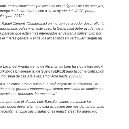
iado.
«Las actuaciones previstas en los polígonos de Las Atalayas,
amarga se desarrollarán, con o sin la ayuda del IVACE, porque
les para 2019”.
a, Rafael Climent, (Compromís) un margen para poder desarrollar la
 supramunicipales y, en este caso, la Generalitat debe ayudarnos a
ría parecer que están más interesados en retirar la subvención por
el interés general y el de los alicantinos en particular”,
según ha
o Local del Ayuntamiento de Alicante también ha sido informado y
d Pública Empresarial de Suelo (SEPES)
para la comercialización
Industrial de Las Atalayas
, ampliable
hasta 260.000.
a los consejeros el suelo que será objeto de la actuación. De
de quince grandes empresas que tienen necesidad de ampliar sus
inistraciones debemos dar respuesta”.
comprometió el alcalde Luis Barcala, vamos a impulsar las
 para poder llevar a término esta actuación que nos demandan más
cesitan ampliar sus instalaciones industriales”,
ha agregado