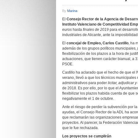
By
Marina
El
Consejo Rector de la Agencia de Desarro
Instituto Valenciano de Competitividad Emp
euros
hasta
finales de 2019
para el desarroll
industriales de Alicante, ante la imposibilid
El
concejal de Empleo, Carlos Castillo
, ha 
además de los grupos políticos municipales, p
flexibilización de los plazos a la hora de jus
actuaciones, que tienen carácter bianual, a
PSOE.
Castillo ha aclarado que el hecho de que el 
verano, llevó a que los técnicos municipales 
administrativos para poder
licitar, adjudicar
de 2018.
Es por ello, por lo que el Ayuntamien
flexibilizar los plazos habida cuenta de que 
negativamente el 1 de octubre.
Ante el riesgo de perder la subvención por la
ayudas, el Consejo Rector de la ADL ha acor
que reclamarán las organizaciones empresaria
proyectos. Al parecer, la Federación Valenci
que le fue rechazada.
Los proyectos se cumplirán