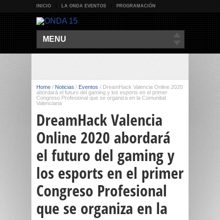
INICIO
LA ONDA EVENTOS
PROGRAMACIÓN
MENU
Home
/
Noticias
/
Eventos
/
DreamHack Valencia Online 2020
abordará el futuro del gaming y los esports en el primer
Congreso Profesional que se organiza en la Comunitat
Valenciana
DreamHack Valencia
Online 2020 abordará
el futuro del gaming y
los esports en el primer
Congreso Profesional
que se organiza en la