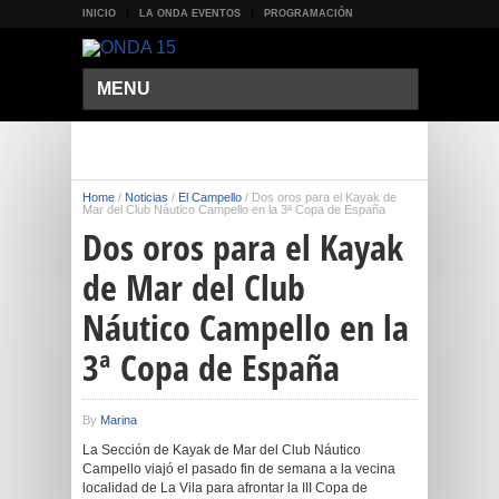
INICIO
LA ONDA EVENTOS
PROGRAMACIÓN
MENU
Home
/
Noticias
/
El Campello
/
Dos oros para el Kayak de
Mar del Club Náutico Campello en la 3ª Copa de España
Dos oros para el Kayak
de Mar del Club
Náutico Campello en la
3ª Copa de España
By
Marina
La Sección de Kayak de Mar del Club Náutico
Campello viajó el pasado fin de semana a la vecina
localidad de La Vila para afrontar la III Copa de