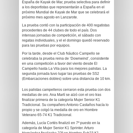
España de Kayak de Mar, prueba selectiva para definir
a los deportistas que representarán a España en el
próximo Mundial de Kayak de Mar que se celebrará el
próximo mes agosto en Lanzarote.
La prueba contó con la participación de 400 regatistas
procedentes de 44 clubes de todo el país. Dos
intensas jornadas de competición, el sábado con
regatas individuales, y el el domingo quedó reservado
para las pruebas por equipos.
Por la tarde, desde el Club Náutico Campello se
celebraba la prueba reina de ‘Downwind’, consistente
en una competición a favor del viento desde El
Campello hasta La Vila para los mejores palistas. La
segunda jornada tuvo lugar las pruebas de SS2
(Embarcaciones dobles) sobre una distancia de 10 km.
Los palistas campelleros cerraron esta prueba con dos
medallas de oro. Ana Martí se alzó con el oro tras
finalizar primera de la categoría Mujer Senior K1
Tradicional. Su compañero Antonio Castaños hacía lo
propio y se colgó la medalla de oro en Hombre
Veterano 65-74 K1 Tradicional.
Además, Lucía Cortés finalizó en 7º puesto en la
categoría de Mujer Senior K1 Sprinter. Arturo