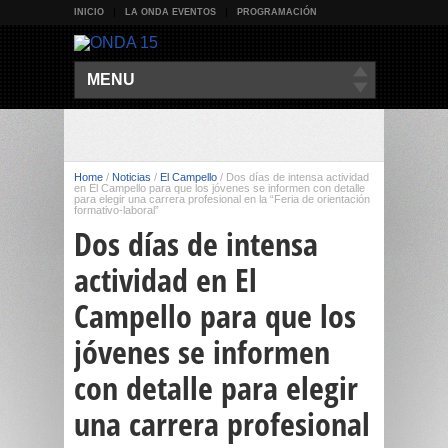
INICIO
LA ONDA EVENTOS
PROGRAMACIÓN
MENU
Home
/
Noticias
/
El Campello
/
Dos días de intensa actividad
en El Campello para que los jóvenes se informen con detalle
para elegir una carrera profesional en la “Feria de orientación
formativo-laboral”
Dos días de intensa
actividad en El
Campello para que los
jóvenes se informen
con detalle para elegir
una carrera profesional