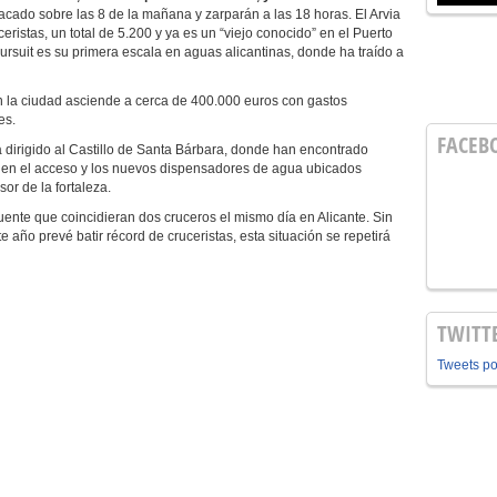
cado sobre las 8 de la mañana y zarparán a las 18 horas. El Arvia
ristas, un total de 5.200 y ya es un “viejo conocido” en el Puerto
ursuit es su primera escala en aguas alicantinas, donde ha traído a
 la ciudad asciende a cerca de 400.000 euros con gastos
es.
FACEB
 dirigido al Castillo de Santa Bárbara, donde han encontrado
l en el acceso y los nuevos dispensadores de agua ubicados
or de la fortaleza.
uente que coincidieran dos cruceros el mismo día en Alicante. Sin
 año prevé batir récord de cruceristas, esta situación se repetirá
TWITT
Tweets p