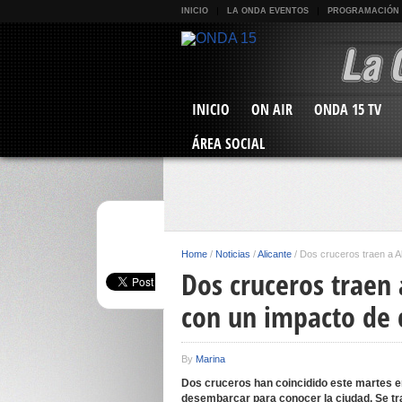
INICIO
LA ONDA EVENTOS
PROGRAMACIÓN
INICIO
ON AIR
ONDA 15 TV
ÁREA SOCIAL
Home
/
Noticias
/
Alicante
/
Dos cruceros traen a A
Dos cruceros traen 
con un impacto de 
By
Marina
Dos cruceros han coincidido este martes e
desembarcar para conocer la ciudad
.
Se tr