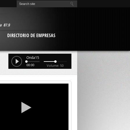
O
DIRECTORIO DE EMPRESAS
Onda15
00:00
Volume: 50