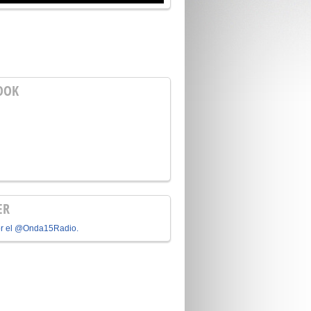
OOK
ER
or el @Onda15Radio.