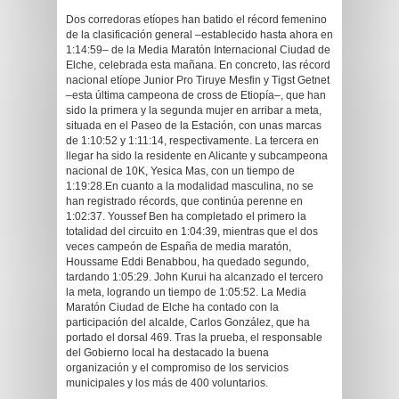
Dos corredoras etíopes han batido el récord femenino
de la clasificación general –establecido hasta ahora en
1:14:59– de la Media Maratón Internacional Ciudad de
Elche, celebrada esta mañana. En concreto, las récord
nacional etíope Junior Pro Tiruye Mesfin y Tigst Getnet
–esta última campeona de cross de Etiopía–, que han
sido la primera y la segunda mujer en arribar a meta,
situada en el Paseo de la Estación, con unas marcas
de 1:10:52 y 1:11:14, respectivamente. La tercera en
llegar ha sido la residente en Alicante y subcampeona
nacional de 10K, Yesica Mas, con un tiempo de
1:19:28.En cuanto a la modalidad masculina, no se
han registrado récords, que continúa perenne en
1:02:37. Youssef Ben ha completado el primero la
totalidad del circuito en 1:04:39, mientras que el dos
veces campeón de España de media maratón,
Houssame Eddi Benabbou, ha quedado segundo,
tardando 1:05:29. John Kurui ha alcanzado el tercero
la meta, logrando un tiempo de 1:05:52. La Media
Maratón Ciudad de Elche ha contado con la
participación del alcalde, Carlos González, que ha
portado el dorsal 469. Tras la prueba, el responsable
del Gobierno local ha destacado la buena
organización y el compromiso de los servicios
municipales y los más de 400 voluntarios.