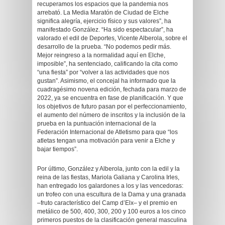
recuperamos los espacios que la pandemia nos
arrebató. La Media Maratón de Ciudad de Elche
significa alegría, ejercicio físico y sus valores”, ha
manifestado González. “Ha sido espectacular”, ha
valorado el edil de Deportes, Vicente Alberola, sobre el
desarrollo de la prueba. “No podemos pedir más.
Mejor reingreso a la normalidad aquí en Elche,
imposible”, ha sentenciado, calificando la cita como
“una fiesta” por “volver a las actividades que nos
gustan”. Asimismo, el concejal ha informado que la
cuadragésimo novena edición, fechada para marzo de
2022, ya se encuentra en fase de planificación. Y que
los objetivos de futuro pasan por el perfeccionamiento,
el aumento del número de inscritos y la inclusión de la
prueba en la puntuación internacional de la
Federación Internacional de Atletismo para que “los
atletas tengan una motivación para venir a Elche y
bajar tiempos”.
Por último, González y Alberola, junto con la edil y la
reina de las fiestas, Mariola Galiana y Carolina Irles,
han entregado los galardones a los y las vencedoras:
un trofeo con una escultura de la Dama y una granada
–fruto característico del Camp d’Elx– y el premio en
metálico de 500, 400, 300, 200 y 100 euros a los cinco
primeros puestos de la clasificación general masculina