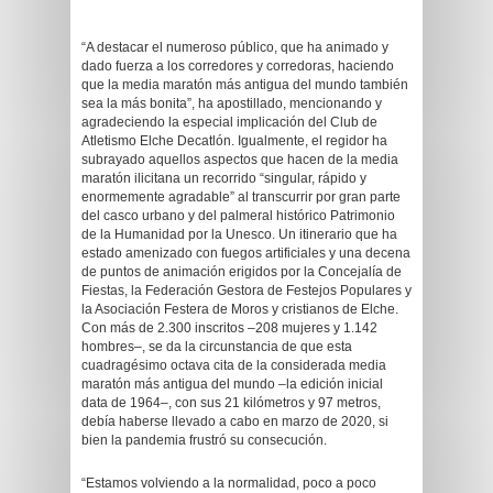
“A destacar el numeroso público, que ha animado y
dado fuerza a los corredores y corredoras, haciendo
que la media maratón más antigua del mundo también
sea la más bonita”, ha apostillado, mencionando y
agradeciendo la especial implicación del Club de
Atletismo Elche Decatlón. Igualmente, el regidor ha
subrayado aquellos aspectos que hacen de la media
maratón ilicitana un recorrido “singular, rápido y
enormemente agradable” al transcurrir por gran parte
del casco urbano y del palmeral histórico Patrimonio
de la Humanidad por la Unesco. Un itinerario que ha
estado amenizado con fuegos artificiales y una decena
de puntos de animación erigidos por la Concejalía de
Fiestas, la Federación Gestora de Festejos Populares y
la Asociación Festera de Moros y cristianos de Elche.
Con más de 2.300 inscritos –208 mujeres y 1.142
hombres–, se da la circunstancia de que esta
cuadragésimo octava cita de la considerada media
maratón más antigua del mundo –la edición inicial
data de 1964–, con sus 21 kilómetros y 97 metros,
debía haberse llevado a cabo en marzo de 2020, si
bien la pandemia frustró su consecución.
“Estamos volviendo a la normalidad, poco a poco