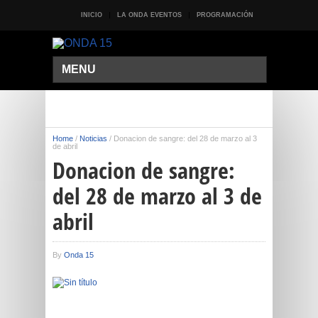
INICIO
LA ONDA EVENTOS
PROGRAMACIÓN
MENU
Home
/
Noticias
/
Donacion de sangre: del 28 de marzo al 3
de abril
Donacion de sangre:
del 28 de marzo al 3 de
abril
By
Onda 15